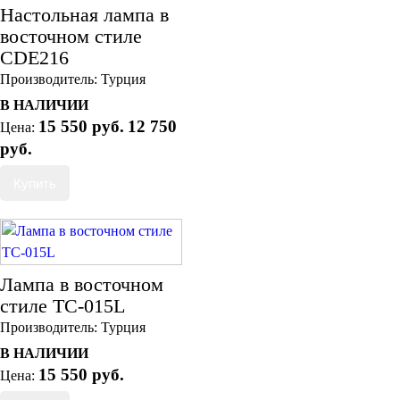
Подушки
Настольная лампа в
Салфетницы
восточном стиле
Свечи и подсвечники
СDE216
Сундуки
Производитель:
Шкатулки
Турция
Хлопковые
В НАЛИЧИИ
Шерстяные
15 550 руб.
12 750
Цена:
Тажины
руб.
Чайники и кофейники
Наборы чайные и кофейные
Подносы
Сахарницы, конфетницы,
фруктовницы
Пиалы, чаши, салатники
Лампа в восточном
стиле TC-015L
Производитель:
Турция
В НАЛИЧИИ
15 550 руб.
Цена: