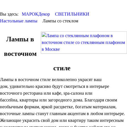
КОВРЫ
ПОСУДА
Вы здесь:
МАРОКДекор
СВЕТИЛЬНИКИ
ДОСТАВКА и
Настольные лампы
Лампы со стеклом
ОПЛАТА
КОНТАКТЫ
Люстры марокканские
Лампы в
Люстры из мозаики
Люстры со стеклом
восточном
Бра
Марокканские
Мозаичные
стиле
Лампы в восточном стиле великолепно украсят ваш
дом, удивительно красиво будут смотреться в интерьере
восточного ресторана или кафе, spa-салона или
бассейна, квартиры или загородного дома. Благодаря своим
необычным формам, яркой расцветке, богатым материалам,
восточные лампы станут главным акцентам в любом интерьере.
Марокканские светильники
Желающие украсить свой дом или квартиру таким интересным
Бра из мозаики