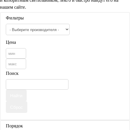
и колоритным светильником, лекго и быстро найдут его на
Бра со стеклом
нашем сайте.
Настольные лампы
Фильтры
Марокканские
Мозаичные
Цена
Поиск
Мозаичные лампы
Лампы со стеклом
Торшеры
Марокканские
Мозаичные
Порядок