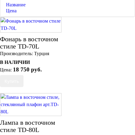
Название
Цена
Торшеры Марокко
Торшеры Мозаика
Фонарь в восточном
Торшеры со стеклом
стиле TD-70L
Светильники в хамам
Производитель:
Турция
Светильники потолочные
Светильники для кафе и ресторанов
В НАЛИЧИИ
Светильники дизайнерские
18 750 руб.
Цена:
Светильники Лофт
Светильники с цепочками
Люстры для мечети
Фонари
Абажуры
Столы и столики
Диваны и кресла
Комоды и тумбы
Лампа в восточном
Пуфы и стулья
стиле TD-80L
Консоли