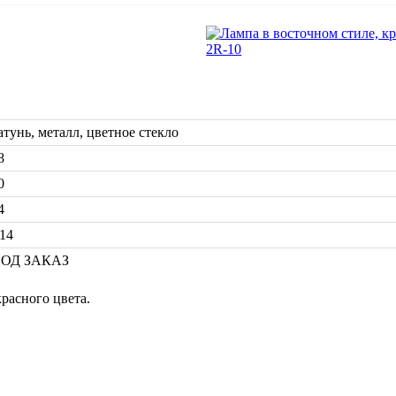
атунь, металл, цветное стекло
8
0
4
14
ОД ЗАКАЗ
расного цвета.