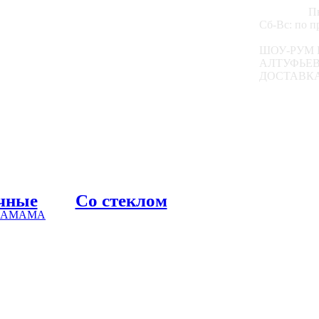
Пн
Сб-Вс: по 
ШОУ-РУМ 
АЛТУФЬЕВС
ДОСТАВКА
чные
Со стеклом
 ХАМАМА