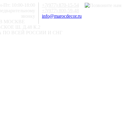
-Пт: 10:00-18:00
+7(977) 870-15-54
предварительному
+7(977) 800-59-48
звонку
info@marocdecor.ru
В МОСКВЕ
КОЕ Ш. Д.48 К.2
 ПО ВСЕЙ РОССИИ И СНГ