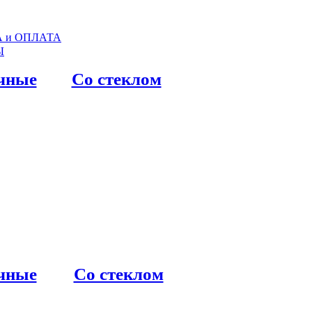
 и ОПЛАТА
Ы
чные
Со стеклом
чные
Со стеклом