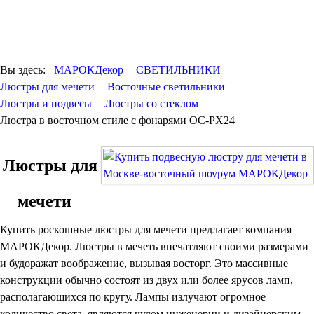
ОТДЕЛКА
ДЕКОР
КОВРЫ
ПОСУДА
Вы здесь:
МАРОКДекор
СВЕТИЛЬНИКИ
ДОСТАВКА и
Люстры для мечети
Восточные светильники
ОПЛАТА
Люстры и подвесы
Люстры со стеклом
КОНТАКТЫ
Люстра в восточном стиле с фонарями OC-PX24
Люстры марокканские
Люстры из мозаики
Люстры со стеклом
Люстры для
Бра
Марокканские
Мозаичные
мечети
Купить роскошные люстры для мечети предлагает компания
МАРОКДекор. Люстры в мечеть впечатляют своими размерами
и будоражат воображение, вызывая восторг. Это
массивные
конструкции обычно состоят из двух или более ярусов ламп,
располагающихся по кругу. Лампы
излучают огромное
количество света, являются чудом инженерии и дизайнерским