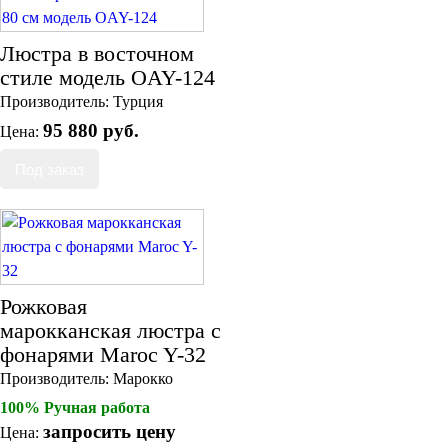
Пуфы и стулья
Консоли
Люстра в восточном
Шкафы
Ширмы
стиле модель OAY-124
Обеденные группы
Производитель:
Турция
Спальня Марокко
95 880 руб.
Цена:
Уход за мебелью
Светильники для хамама
Курны в хамам
Кувшины и чаши в хамам
Краны и смесители в хамам
Раковины латунные и медные
Медные тазы и ведра
Аксессуары в хамам
Текстиль для хамама
Рожковая
Плитка Марокко
марокканская люстра с
Мозаика Марокко
фонарями Maroc Y-32
Двери Марокко
Производитель:
Марокко
Бабуши тапочки
Вазы
100% Ручная работа
Зеркала
запросить цену
Цена:
Тарелки и блюда