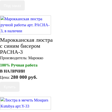
Пепельницы
Пледы и покрывала
Подушки
Салфетницы
Свечи и подсвечники
Сундуки
Шкатулки
Марокканская люстра
Хлопковые
с синим бисером
Шерстяные
PACHA-3
Тажины
Чайники и кофейники
Производитель:
Марокко
Наборы чайные и кофейные
100% Ручная работа
Подносы
В НАЛИЧИИ
Сахарницы, конфетницы,
280 000 руб.
фруктовницы
Цена:
Пиалы, чаши, салатники