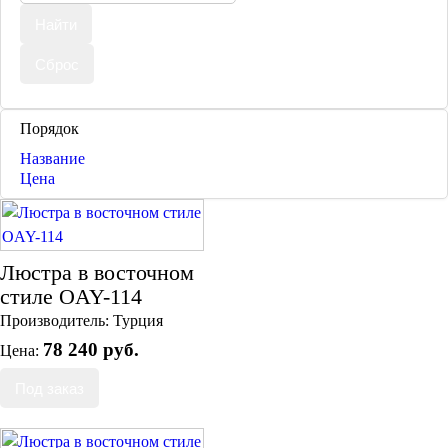
Порядок
Торшеры Марокко
Название
Торшеры Мозаика
Цена
Торшеры со стеклом
Светильники в хамам
Светильники потолочные
Светильники для кафе и ресторанов
Люстра в восточном
Светильники дизайнерские
стиле OAY-114
Светильники Лофт
Светильники с цепочками
Производитель:
Турция
Люстры для мечети
78 240 руб.
Цена:
Фонари
Абажуры
Столы и столики
Диваны и кресла
Комоды и тумбы