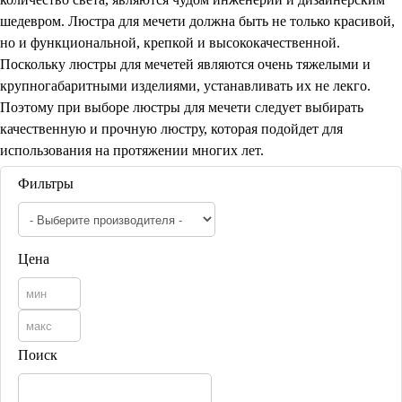
Марокканские светильники
шедевром. Люстра для мечети должна быть не только красивой,
Бра из мозаики
но и функциональной, крепкой и высококачественной.
Бра со стеклом
Поскольку люстры для мечетей являются очень тяжелыми и
Настольные лампы
крупногабаритными изделиями, устанавливать их не лекго.
Марокканские
Мозаичные
Поэтому при выборе люстры для мечети следует выбирать
качественную и прочную люстру, которая подойдет для
использования на протяжении многих лет.
Фильтры
Цена
Марокканские лампы
Мозаичные лампы
Лампы со стеклом
Торшеры
Поиск
Марокканские
Мозаичные