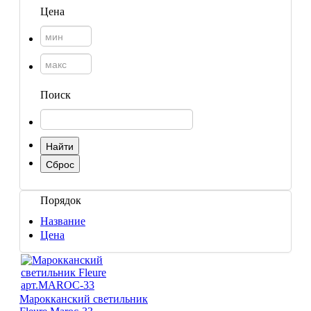
Торшеры со стеклом
Цена
Светильники в хамам
Светильники потолочные
Светильники для кафе и ресторанов
Светильники дизайнерские
Светильники Лофт
Светильники с цепочками
Поиск
Люстры для мечети
Фонари
Абажуры
МЕБЕЛЬ
Столы и столики
Диваны и кресла
ВСЕ
Комоды и тумбы
ДЛЯ
Порядок
Пуфы и стулья
Консоли
Название
Шкафы
Цена
Ширмы
Обеденные группы
Спальня Марокко
Уход за мебелью
Марокканский светильник
ХАМАМА