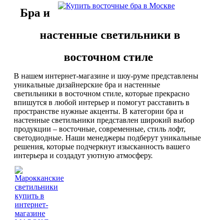
Бра и
Люстры марокканские
Люстры из мозаики
настенные светильники в
Люстры со стеклом
Бра
восточном стиле
Марокканские
Мозаи
В нашем интернет-магазине и шоу-руме представлены
уникальные дизайнерские бра
и настенные
светильники
в восточном стиле, которые прекрасно
впишутся в любой интерьер и помогут расставить в
пространстве нужные акценты. В категории бра и
настенные светильники представлен широкий выбор
продукции – восточные, современные, стиль лофт,
светодиодные. Наши менеджеры подберут уникальные
решения, которые подчеркнут изысканность вашего
Марокканские светильники
интерьера и создадут уютную атмосферу.
Бра из мозаики
Бра со стеклом
Настольные лампы
Марокканские
Мозаи