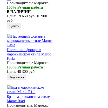
Производитель:
Марокко
Хлопковые
100% Ручная работа
Шерстяные
В НАЛИЧИИ
ПОСУДА
Цена:
19 650 руб.
16 900
Тажины
руб.
Чайники и кофейники
Наборы чайные и кофейные
Подносы
Сахарницы, конфетницы,
фруктовницы
Пиалы, чаши, салатники
Настенный фонарь в
ДОСТАВКА и ОПЛАТА
марокканском стиле Maroc
КОНТАКТЫ
Fasia
Производитель:
Марокко
100% Ручная работа
Цена:
48 300 руб.
Бра в марокканском стиле
Maroc Riad
Производитель:
Марокко