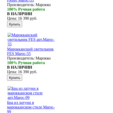
Fleure Maroc-33
Светильники для хамама
Производитель:
Марокко
Курны в хамам
100% Ручная работа
Кувшины и чаши в хамам
В НАЛИЧИИ
Краны и смесители в хамам
Цена:
16 390 руб.
Раковины латунные и медные
Медные тазы и ведра
Аксессуары в хамам
Текстиль для хамама
ОТДЕЛКА
Плитка Марокко
Марокканский светильник
Мозаика Марокко
ДЕКОР
FES Maroc-55
Двери Марокко
Производитель:
Марокко
Бабуши тапочки
КОВРЫ
100% Ручная работа
Вазы
В НАЛИЧИИ
Цена:
16 390 руб.
Зеркала
Тарелки и блюда
Пепельницы
Пледы и покрывала
Подушки
Салфетницы
Свечи и подсвечники
Бра из латуни в
марокканском стиле Maroc-
Сундуки
99
Шкатулки