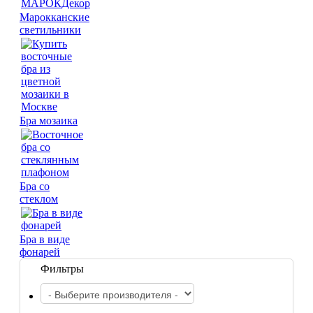
Марокканские
светильники
Марокканские лампы
Мозаичные лампы
Бра мозаика
Лампы со стеклом
Торшеры
Марокканские
Мозаи
Бра со
стеклом
Бра в виде
фонарей
Фильтры
Торшеры Марокко
Торшеры Мозаика