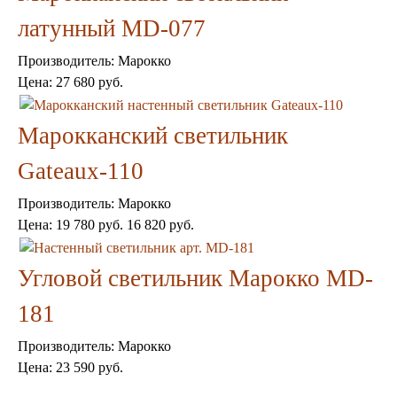
Пепельницы
Пледы и покрывала
латунный MD-077
Подушки
Салфетницы
Производитель:
Марокко
Свечи и подсвечники
Цена:
27 680 руб.
Сундуки
Шкатулки
Хлопковые
Марокканский светильник
Шерстяные
Gateaux-110
Тажины
Чайники и кофейники
Производитель:
Марокко
Наборы чайные и кофейные
Подносы
Цена:
19 780 руб.
16 820 руб.
Сахарницы, конфетницы,
фруктовницы
Угловой светильник Марокко MD-
Пиалы, чаши, салатники
181
Производитель:
Марокко
Цена:
23 590 руб.