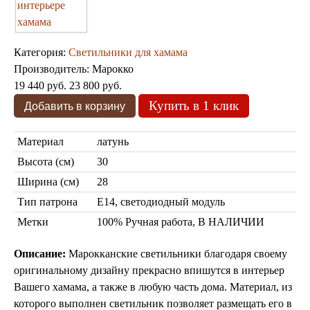
Категория:
Светильники для хамама
Производитель:
Марокко
19 440 руб.
23 800 руб.
Торшеры Марокко
Купить в 1 клик
Торшеры Мозаика
Торшеры со стеклом
Светильники в хамам
Материал
латунь
Светильники потолочные
Высота (см)
30
Светильники для кафе и ресторанов
Светильники дизайнерские
Ширина (см)
28
Светильники Лофт
Тип патрона
Е14, светодиодный модуль
Светильники с цепочками
Люстры для мечети
Метки
100% Ручная работа, В НАЛИЧИИ
Фонари
Абажуры
Описание:
Марокканские светильники благодаря своему
Столы и столики
оригинальному дизайну прекрасно впишутся в интерьер
Диваны и кресла
Вашего хамама, а также в любую часть дома. Материал, из
Комоды и тумбы
которого выполнен светильник позволяет размещать его в
Пуфы и стулья