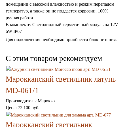
Консоли
помещении с высокой влажностью и резким перепадом
Шкафы
температур, а также он не поддается коррозии. 100%
Ширмы
ручная работа.
Обеденные группы
В комплекте: Светодиодный герметичный модуль на 12V
Спальня Марокко
6W IP67
Уход за мебелью
Светильники для хамама
Для подключения необходимо приобрести блок питания.
Курны в хамам
Кувшины и чаши в хамам
Краны и смесители в хамам
C этим товаром рекомендуем
Раковины латунные и медные
Медные тазы и ведра
Аксессуары в хамам
Марокканский светильник латунь
Текстиль для хамама
Плитка Марокко
MD-061/1
Мозаика Марокко
Двери Марокко
Производитель:
Марокко
Бабуши тапочки
Цена:
72 100 руб.
Вазы
Зеркала
Тарелки и блюда
Марокканский светильник