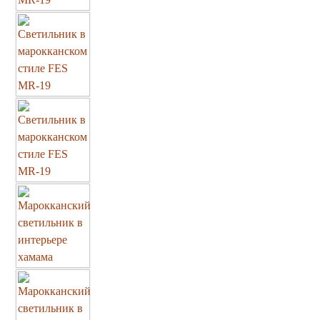
Марокканские светильники
Бра из мозаики
Бра со стеклом
Настольные лампы
Марокканские
Мозаичные
Марокканские лампы
Мозаичные лампы
Лампы со стеклом
Торшеры
Марокканские
Мозаичные