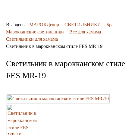
ДЕКОР
КОВРЫ
ПОСУДА
Вы здесь:
МАРОКДекор
СВЕТИЛЬНИКИ
Бра
ДОСТАВКА
Марокканские светильники
Все для хамама
и ОПЛАТА
Светильники для хамама
КОНТАКТЫ
Светильник в марокканском стиле FES MR-19
Люстры марокканские
Люстры из мозаики
Люстры со стеклом
Светильник в марокканском стиле
Бра
FES MR-19
Марокканские
Мозаичные