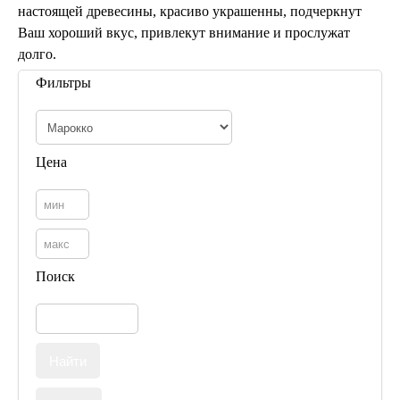
настоящей древесины, красиво украшенны, подчеркнут
Марокканские светиль
Ваш хороший вкус, привлекут внимание и прослужат
Бра из мозаики
долго.
Бра со стеклом
Настольные лампы
Фильтры
Марокканские
Мозаичные
Цена
Поиск
Марокканские лампы
Мозаичные лампы
Лампы со стеклом
Торшеры
Марокканские
Мозаичные