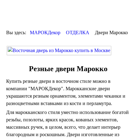
ОТДЕЛКА
ДЕКОР
КОВРЫ
ПОСУДА
Вы здесь:
МАРОКДекор
ОТДЕЛКА
Двери Марокко
ДОСТАВКА
и ОПЛАТА
КОНТАКТЫ
Люстры марокканские
Люстры из мозаики
Резные двери Марокко
Люстры со стеклом
Бра
Купить резные двери в восточном стиле можно в
Марокканские
Мозаичные
компании "МАРОКДекор". Марокканские двери
украшаются резным орнаментом, элементами чеканки и
разноцветными вставками из кости и перламутра.
Для марокканского стиля уместно использование богатой
резьбы, позолоты, ярких красок, кованых элементов,
массивных ручек, в целом, всего, что делает интерьер
благородным и роскошным. Двери изготовленные из