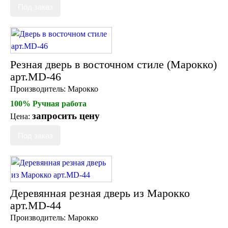
Тарелки и блюда
Пепельницы
Пледы и покрывала
Подушки
Салфетницы
Свечи и подсвечники
Резная дверь в восточном стиле (Марокко)
Сундуки
Шкатулки
арт.MD-46
Хлопковые
Производитель:
Марокко
Шерстяные
100% Ручная работа
Тажины
запросить цену
Цена:
Чайники и кофейники
Наборы чайные и кофейные
Подносы
Сахарницы, конфетницы,
фруктовницы
Пиалы, чаши, салатники
Деревянная резная дверь из Марокко
арт.MD-44
Производитель:
Марокко