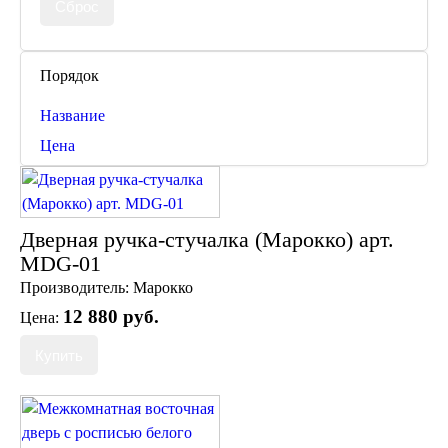
Порядок
Название
Цена
Торшеры Марокко
Торшеры Мозаика
Торшеры со стеклом
Светильники в хамам
Дверная ручка-стучалка (Марокко) арт.
Светильники потолочные
MDG-01
Светильники для кафе и ресторанов
Светильники дизайнерские
Производитель:
Марокко
Светильники Лофт
12 880 руб.
Цена:
Светильники с цепочками
Люстры для мечети
Фонари
Абажуры
Столы и столики
Диваны и кресла
Комоды и тумбы