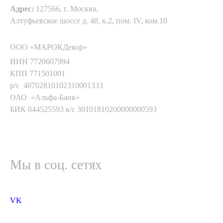
Адрес:
127566, г. Москва,
Алтуфьевское шоссе д. 48, к.2, пом. IV, ком.10
ООО «МАРОКДекор»
ИНН 7720607994
КПП 771501001
р/с 40702810102310001333
ОАО «Альфа-Банк»
БИК 044525593 к/с 30101810200000000593
Мы в соц. сетях
VK