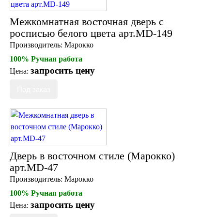
Пуфы и стулья
Консоли
Межкомнатная восточная дверь с
Шкафы
росписью белого цвета арт.MD-149
Ширмы
Производитель:
Марокко
Обеденные группы
Спальня Марокко
100% Ручная работа
Уход за мебелью
запросить цену
Цена:
Светильники для хамама
Курны в хамам
Кувшины и чаши в хамам
Краны и смесители в хамам
Раковины латунные и медные
Медные тазы и ведра
Аксессуары в хамам
Текстиль для хамама
Дверь в восточном стиле (Марокко)
Плитка Марокко
арт.MD-47
Мозаика Марокко
Двери Марокко
Производитель:
Марокко
Бабуши тапочки
100% Ручная работа
Вазы
запросить цену
Цена:
Зеркала