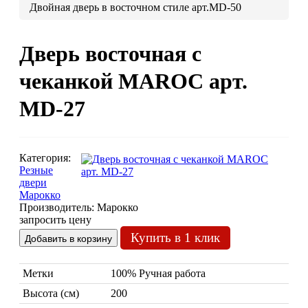
Двойная дверь в восточном стиле арт.MD-50
Люстры марокканские
Люстры из мозаики
Дверь восточная с
Люстры со стеклом
Бра
чеканкой MAROC арт.
Марокканские
Мозаи
MD-27
Категория:
Резные
двери
Марокко
Производитель:
Марокко
запросить цену
Марокканские светильники
Купить в 1 клик
Бра из мозаики
Бра со стеклом
Настольные лампы
Метки
100% Ручная работа
Марокканские
Мозаи
Высота (см)
200