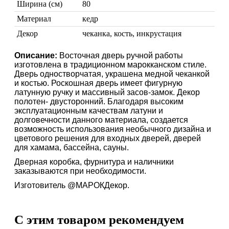
Ширина (см)
80
Материал
кедр
Декор
чеканка, кость, инкрустация
Описание:
Восточная дверь ручной работы
изготовлена в традиционном марокканском стиле.
Дверь одностворчатая, украшена медной чеканкой
Марокканские лампы
и костью. Роскошная дверь имеет фигурную
Мозаичные лампы
латунную ручку и массивный засов-замок. Декор
полотен- двусторонний. Благодаря высоким
Лампы со стеклом
эксплуатационным качествам латуни и
Торшеры
долговечности данного материала, создается
возможность использования необычного дизайна и
Марокканские
Мозаи
цветового решения для входных дверей, дверей
для хамама, бассейна, сауны.
Дверная коробка, фурнитура и наличники
заказываются при необходимости.
Изготовитель @МАРОКДекор.
C этим товаром рекомендуем
Торшеры Марокко