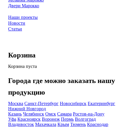
Двери Марокко
Наши проекты
Новости
Статьи
Корзина
Корзина пуста
Города где можно заказать нашу
продукцию
Москва
Санкт-Петербург
Новосибирск
Екатеринбург
Нижний Новгород
Казань
Челябинск
Омск
Самара
Ростов-на-Дону
Уфа
Красноярск
Воронеж
Пермь
Волгоград
Владивосток
Махачкала
Крым
Тюмень
Краснодар