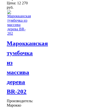
Цена:
12 270
Шкатулки
руб.
Хлопковые
Шерстяные
ПОСУДА
Тажины
Чайники и кофейники
Наборы чайные и кофейные
Подносы
Марокканская
Сахарницы, конфетницы,
фруктовницы
тумбочка
Пиалы, чаши, салатники
ДОСТАВКА и ОПЛАТА
из
КОНТАКТЫ
массива
дерева
BR-202
Производитель:
Марокко