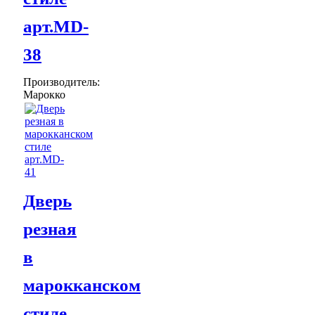
арт.MD-
38
Производитель:
Марокко
Дверь
резная
в
марокканском
стиле