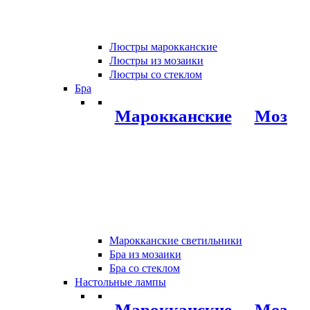
Люстры марокканские
Люстры из мозаики
Люстры со стеклом
Бра
Марокканские
Мозаи
Марокканские светильники
Бра из мозаики
Бра со стеклом
Настольные лампы
Марокканские
Мозаи