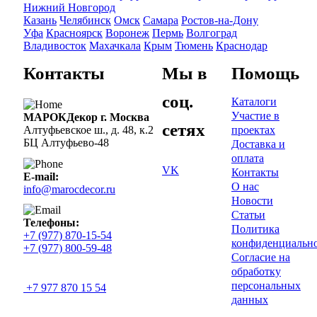
Нижний Новгород
Казань
Челябинск
Омск
Самара
Ростов-на-Дону
Уфа
Красноярск
Воронеж
Пермь
Волгоград
Владивосток
Махачкала
Крым
Тюмень
Краснодар
Контакты
Мы в
Помощь
соц.
Каталоги
Участие в
МАРОКДекор г. Москва
сетях
проектах
Алтуфьевское ш., д. 48, к.2
БЦ Алтуфьево-48
Доставка и
оплата
VK
Контакты
E-mail:
О нас
info@marocdecor.ru
Новости
Статьи
Телефоны:
Политика
+7 (977) 870-15-54
конфиденциальн
+7 (977) 800-59-48
Согласие на
обработку
персональных
+7 977 870 15 54
данных