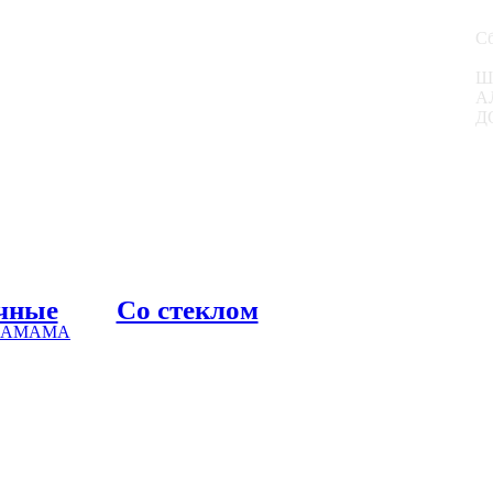
Сб
Ш
А
Д
чные
Со стеклом
 ХАМАМА