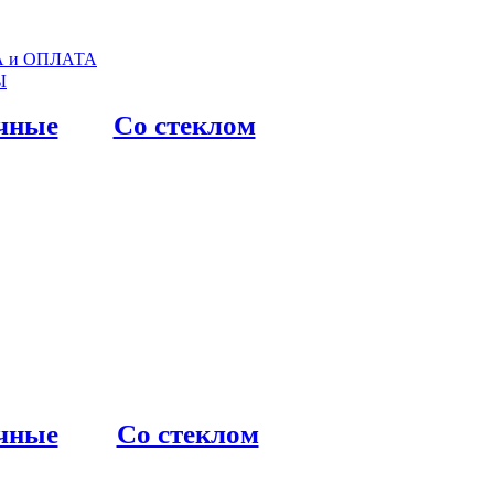
 и ОПЛАТА
Ы
чные
Со стеклом
чные
Со стеклом