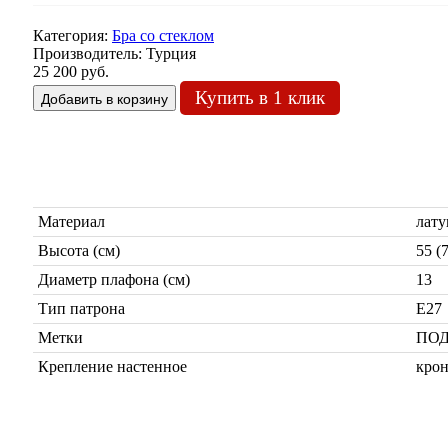
Категория:
Бра со стеклом
Производитель:
Турция
25 200 руб.
Купить в 1 клик
Материал
лату
Высота (см)
55 (
Диаметр плафона (см)
13
Тип патрона
Е27
Метки
ПОД
Крепление настенное
кро