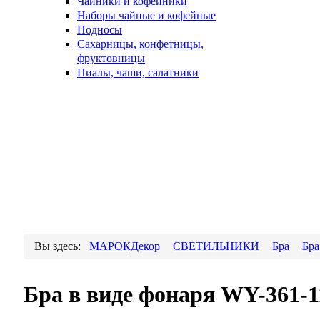
Чайники и кофейники
Наборы чайные и кофейные
Подносы
Сахарницы, конфетницы,
фруктовницы
Пиалы, чаши, салатники
Вы здесь:
МАРОКДекор
СВЕТИЛЬНИКИ
Бра
Бра
Бра в виде фонаря WY-361-1