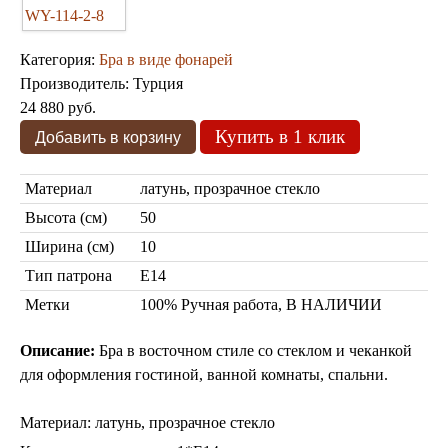
Категория:
Бра в виде фонарей
Производитель:
Турция
24 880 руб.
Купить в 1 клик
Торшеры Марокко
Торшеры Мозаика
Торшеры со стеклом
Материал
латунь, прозрачное стекло
Светильники в хамам
Светильники потолочные
Высота (см)
50
Светильники для кафе и ресторанов
Ширина (см)
10
Светильники дизайнерские
Тип патрона
Е14
Светильники Лофт
Светильники с цепочками
Метки
100% Ручная работа, В НАЛИЧИИ
Люстры для мечети
Фонари
Описание:
Бра в восточном стиле со стеклом и чеканкой
Абажуры
для оформления гостиной, ванной комнаты, спальни.
Столы и столики
Диваны и кресла
Комоды и тумбы
Материал: латунь, прозрачное стекло
Пуфы и стулья