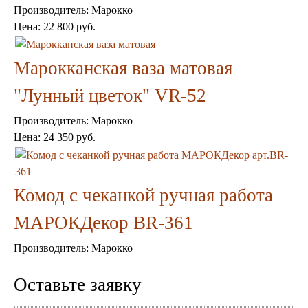
Пепельницы
Производитель:
Марокко
Пледы и покрывала
Цена:
22 800 руб.
Подушки
Салфетницы
Свечи и подсвечники
Марокканская ваза матовая
Сундуки
Шкатулки
"Лунный цветок" VR-52
Хлопковые
Шерстяные
Производитель:
Марокко
Тажины
Цена:
24 350 руб.
Чайники и кофейники
Наборы чайные и кофейные
Подносы
Сахарницы, конфетницы,
Комод с чеканкой ручная работа
фруктовницы
Пиалы, чаши, салатники
МАРОКДекор BR-361
Производитель:
Марокко
Оставьте заявку