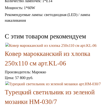
Количество лампочек: 1*Е14
Консоли
Мощность: 1*60W
Шкафы
Ширмы
Рекомендуемые лампы: светодиодная (LED) / лампа
Обеденные группы
накаливания
Спальня Марокко
Уход за мебелью
Светильники для хамама
C этим товаром рекомендуем
Курны в хамам
Кувшины и чаши в хамам
Краны и смесители в хамам
Ковер марокканский из хлопка
Раковины латунные и медные
Медные тазы и ведра
250х110 см арт.KL-06
Аксессуары в хамам
Текстиль для хамама
Производитель:
Марокко
Плитка Марокко
Мозаика Марокко
Цена:
57 800 руб.
Двери Марокко
Бабуши тапочки
Турецкий светильник из зеленой
Вазы
Зеркала
мозаики HM-030/7
Тарелки и блюда