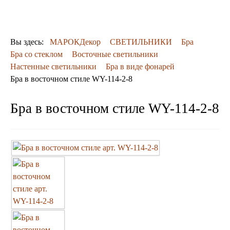
ДЕКОР
КОВРЫ
ПОСУДА
Вы здесь:
МАРОКДекор
СВЕТИЛЬНИКИ
Бра
ДОСТАВКА
Бра со стеклом
Восточные светильники
и ОПЛАТА
Настенные светильники
Бра в виде фонарей
КОНТАКТЫ
Бра в восточном стиле WY-114-2-8
Люстры марокканские
Люстры из мозаики
Люстры со стеклом
Бра в восточном стиле WY-114-2-8
Бра
Марокканские
Мозаичные