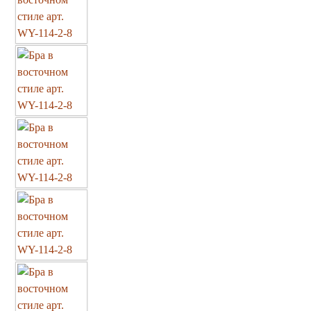
Марокканские светильники
Бра из мозаики
Бра со стеклом
Настольные лампы
Марокканские
Мозаичные
Марокканские лампы
Мозаичные лампы
Лампы со стеклом
Торшеры
Марокканские
Мозаичные