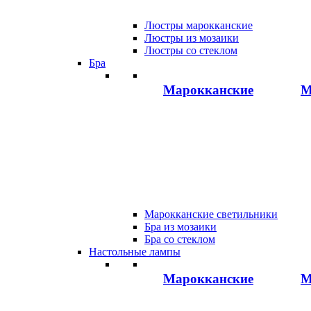
Люстры марокканские
Люстры из мозаики
Люстры со стеклом
Бра
Марокканские
М
Марокканские светильники
Бра из мозаики
Бра со стеклом
Настольные лампы
Марокканские
М