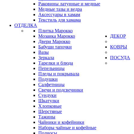
Раковины латунные и медные
Медные тазы и ведра
Аксессуары в хамам
Текстиль для хамама
ОТДЕЛКА
Плитка Марокко
Мозаика Марокко
ДЕКОР
Двери Марокко
Бабуши тапочки
КОВРЫ
Вазы
Зеркала
ПОСУДА
Тарелки и блюда
Пепельницы
Пледы и покрывала
Подушки
Салфетницы
Свечи и подсвечники
Сундуки
Шкатулки
Хлопковые
Шерстяные
Тажины
Чайники и кофейники
Наборы чайные и кофейные
Подносы