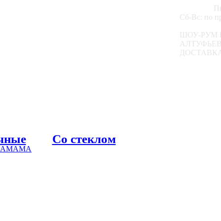
Пн
Сб-Вс: по 
ШОУ-РУМ 
АЛТУФЬЕВС
ДОСТАВКА
чные
Со стеклом
 ХАМАМА