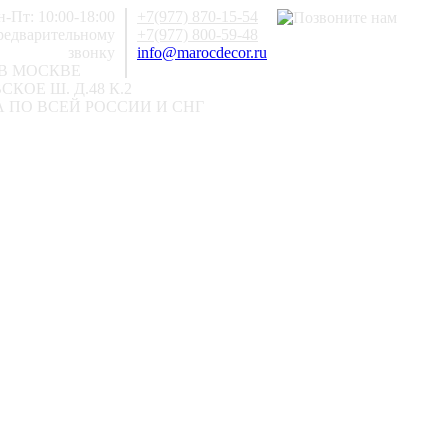
-Пт: 10:00-18:00
+7(977) 870-15-54
предварительному
+7(977) 800-59-48
звонку
info@marocdecor.ru
В МОСКВЕ
КОЕ Ш. Д.48 К.2
 ПО ВСЕЙ РОССИИ И СНГ