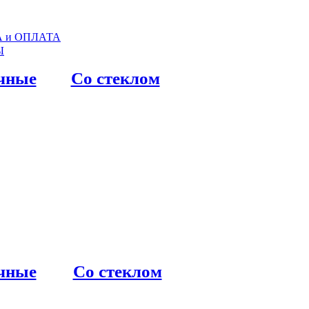
 и ОПЛАТА
Ы
чные
Со стеклом
чные
Со стеклом