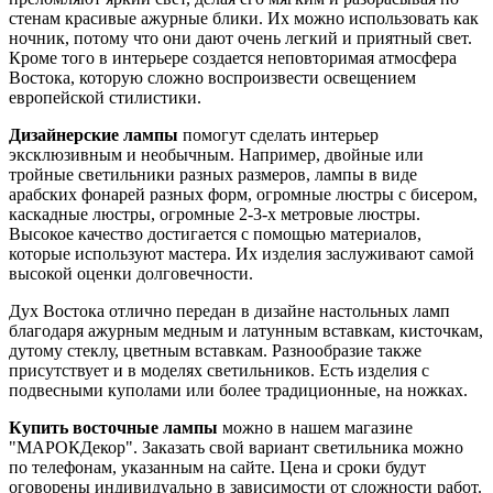
стенам красивые ажурные блики. Их можно использовать как
ночник, потому что они дают очень легкий и приятный свет.
Кроме того в интерьере создается неповторимая атмосфера
Востока, которую сложно воспроизвести освещением
европейской стилистики.
Дизайнерские лампы
помогут сделать интерьер
эксклюзивным и необычным. Например, двойные или
тройные светильники разных размеров, лампы в виде
арабских фонарей разных форм, огромные люстры с бисером,
каскадные люстры, огромные 2-3-х метровые люстры.
Высокое качество достигается с помощью материалов,
которые используют мастера. Их изделия заслуживают самой
высокой оценки долговечности.
Дух Востока отлично передан в дизайне настольных ламп
благодаря ажурным медным и латунным вставкам, кисточкам,
дутому стеклу, цветным вставкам. Разнообразие также
присутствует и в моделях светильников. Есть изделия с
подвесными куполами или более традиционные, на ножках.
Купить восточные лампы
можно в нашем магазине
"МАРОКДекор". Заказать свой вариант светильника можно
по телефонам, указанным на сайте. Цена и сроки будут
оговорены индивидуально в зависимости от сложности работ.