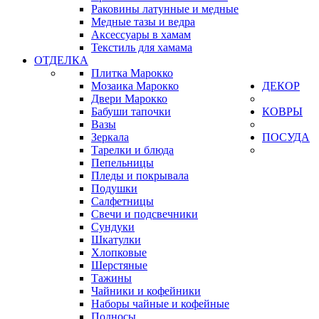
Раковины латунные и медные
Медные тазы и ведра
Аксессуары в хамам
Текстиль для хамама
ОТДЕЛКА
Плитка Марокко
Мозаика Марокко
ДЕКОР
Двери Марокко
Бабуши тапочки
КОВРЫ
Вазы
Зеркала
ПОСУДА
Тарелки и блюда
Пепельницы
Пледы и покрывала
Подушки
Салфетницы
Свечи и подсвечники
Сундуки
Шкатулки
Хлопковые
Шерстяные
Тажины
Чайники и кофейники
Наборы чайные и кофейные
Подносы