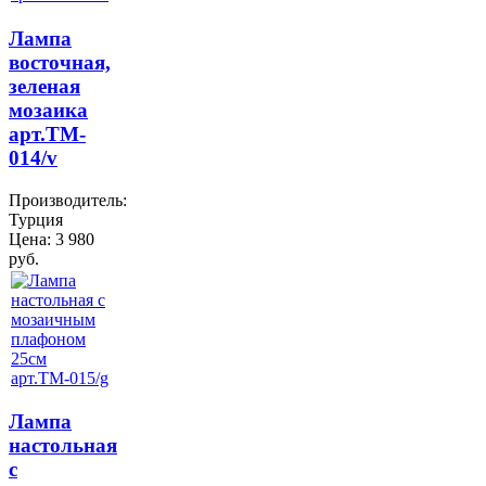
Лампа
восточная,
зеленая
мозаика
арт.TM-
014/v
Производитель:
Турция
Цена:
3 980
руб.
Лампа
настольная
с