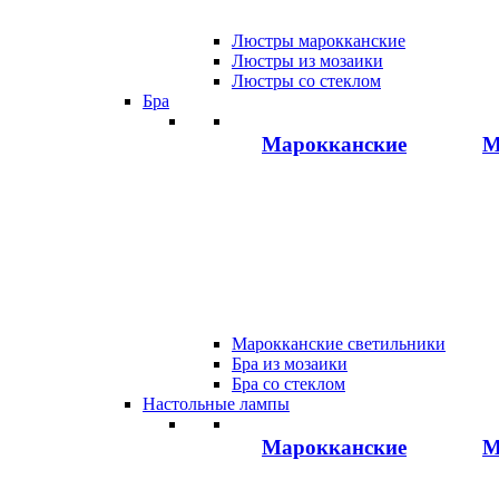
Люстры марокканские
Люстры из мозаики
Люстры со стеклом
Бра
Марокканские
М
Марокканские светильники
Бра из мозаики
Бра со стеклом
Настольные лампы
Марокканские
М