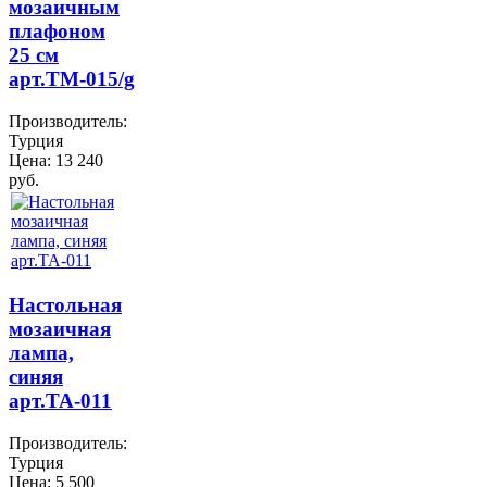
мозаичным
плафоном
25 см
арт.ТМ-015/g
Производитель:
Турция
Цена:
13 240
руб.
Настольная
мозаичная
лампа,
синяя
арт.TA-011
Производитель:
Турция
Цена:
5 500