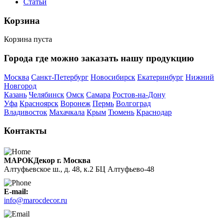
Статьи
Корзина
Корзина пуста
Города где можно заказать нашу продукцию
Москва
Санкт-Петербург
Новосибирск
Екатеринбург
Нижний
Новгород
Казань
Челябинск
Омск
Самара
Ростов-на-Дону
Уфа
Красноярск
Воронеж
Пермь
Волгоград
Владивосток
Махачкала
Крым
Тюмень
Краснодар
Контакты
МАРОКДекор г. Москва
Алтуфьевское ш., д. 48, к.2 БЦ Алтуфьево-48
E-mail:
info@marocdecor.ru