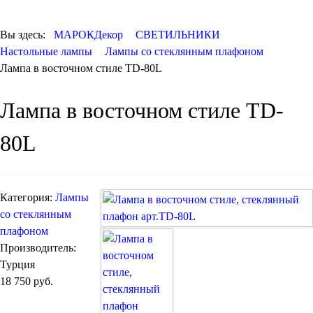
КОВРЫ
ПОСУДА
Вы здесь:
МАРОКДекор
СВЕТИЛЬНИКИ
ДОСТАВКА и
Настольные лампы
Лампы со стеклянным плафоном
ОПЛАТА
Лампа в восточном стиле TD-80L
КОНТАКТЫ
Люстры марокканские
Лампа в восточном стиле TD-
Люстры из мозаики
Люстры со стеклом
Бра
80L
Марокканские
Мозаичные
Категория:
Лампы
со стеклянным
плафоном
Производитель:
Турция
18 750 руб.
Марокканские светильники
Бра из мозаики