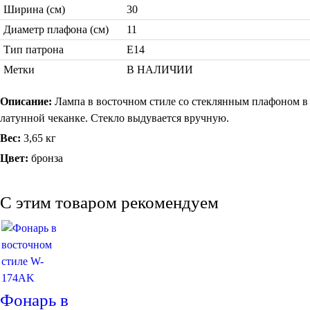
Ширина (см)
30
Диаметр плафона (см)
11
Тип патрона
Е14
Метки
В НАЛИЧИИ
Торшеры Марокко
Торшеры Мозаика
Торшеры со стеклом
Описание:
Лампа в восточном стиле со стеклянным плафоном в
Светильники в хамам
латунной чеканке. Стекло выдувается вручную.
Светильники потолочные
Вес:
3,65 кг
Светильники для кафе и ресторанов
Светильники дизайнерские
Цвет:
бронза
Светильники Лофт
Светильники с цепочками
Люстры для мечети
C этим товаром рекомендуем
Фонари
Абажуры
Столы и столики
Диваны и кресла
Комоды и тумбы
Пуфы и стулья
Фонарь в
Консоли