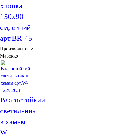
Подушки
хлопка
Салфетницы
Свечи и подсвечники
150х90
Сундуки
см, синий
Шкатулки
Хлопковые
арт.BR-45
Шерстяные
Тажины
Производитель:
Чайники и кофейники
Марокко
Наборы чайные и кофейные
Подносы
Сахарницы, конфетницы,
фруктовницы
Пиалы, чаши, салатники
Влагостойкий
светильник
в хамам
W-