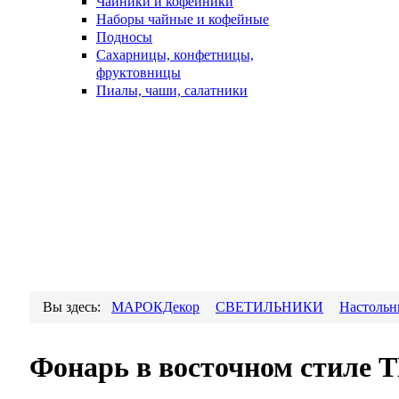
Чайники и кофейники
Наборы чайные и кофейные
Подносы
Сахарницы, конфетницы,
фруктовницы
Пиалы, чаши, салатники
Вы здесь:
МАРОКДекор
СВЕТИЛЬНИКИ
Настольн
Фонарь в восточном стиле T