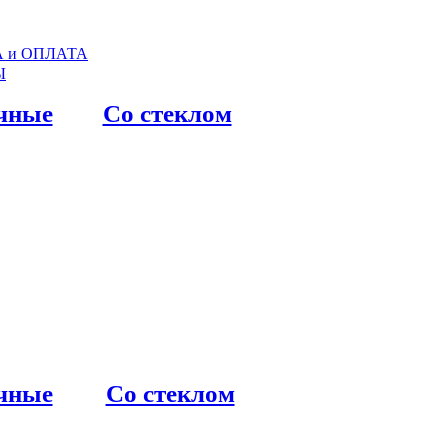
 и ОПЛАТА
Ы
чные
Со стеклом
чные
Со стеклом