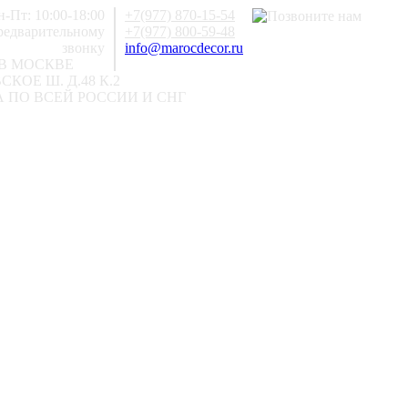
-Пт: 10:00-18:00
+7(977) 870-15-54
предварительному
+7(977) 800-59-48
звонку
info@marocdecor.ru
В МОСКВЕ
КОЕ Ш. Д.48 К.2
 ПО ВСЕЙ РОССИИ И СНГ