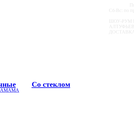
Пн
Сб-Вс: по 
ШОУ-РУМ 
АЛТУФЬЕВС
ДОСТАВКА
чные
Со стеклом
 ХАМАМА