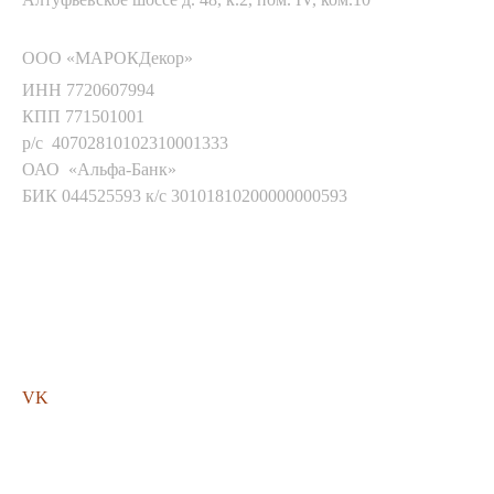
ООО «МАРОКДекор»
ИНН 7720607994
КПП 771501001
р/с 40702810102310001333
ОАО «Альфа-Банк»
БИК 044525593 к/с 30101810200000000593
Мы в соц. сетях
VK
Помощь