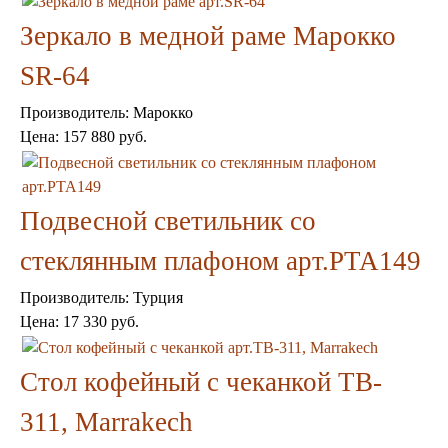
Шкафы
Зеркало в медной раме Марокко
Ширмы
Обеденные группы
SR-64
Спальня Марокко
Уход за мебелью
Производитель:
Марокко
Светильники для хамама
Цена:
157 880 руб.
Курны в хамам
Кувшины и чаши в хамам
Краны и смесители в хамам
Раковины латунные и медные
Подвесной светильник со
Медные тазы и ведра
Аксессуары в хамам
стеклянным плафоном арт.PTA149
Текстиль для хамама
Плитка Марокко
Производитель:
Турция
Мозаика Марокко
Цена:
17 330 руб.
Двери Марокко
Бабуши тапочки
Вазы
Стол кофейный с чеканкой TB-
Зеркала
Тарелки и блюда
311, Marrakech
Пепельницы
Пледы и покрывала