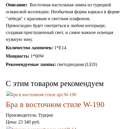
Описание:
Восточная настольная лампа из турецкой
османской коллекции. Необычная форма каркаса в форме
"лебедя" с красивым и светлым плафоном.
Превосходно будет смотреться в любом интерьере,
создавая приглушенный свет, и самое важное освещая
Торшеры Марокко
Торшеры Мозаика
нужную зону.
Торшеры со стеклом
Количество лампочек:
1*Е14
Светильники в хамам
Мощность:
Светильники потолочные
1*60W
Светильники для кафе и ресторанов
Рекомендуемые лампы:
светодиодная (LED)
Светильники дизайнерские
Светильники Лофт
Светильники с цепочками
C этим товаром рекомендуем
Люстры для мечети
Фонари
Абажуры
Бра в восточном стиле W-190
Столы и столики
Диваны и кресла
Производитель:
Комоды и тумбы
Турция
Пуфы и стулья
Цена:
23 340 руб.
Консоли