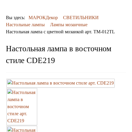
ДЕКОР
КОВРЫ
ПОСУДА
Вы здесь:
МАРОКДекор
СВЕТИЛЬНИКИ
ДОСТАВКА
Настольные лампы
Лампы мозаичные
и ОПЛАТА
Настольная лампа с цветной мозаикой арт. ТМ-012TL
КОНТАКТЫ
Люстры марокканские
Настольная лампа в восточном
Люстры из мозаики
Люстры со стеклом
стиле CDE219
Бра
Марокканские
Мозаичные
Марокканские светильники