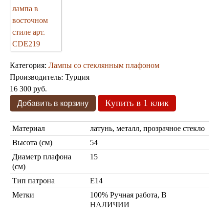
Бра из мозаики
Бра со стеклом
Настольные лампы
Марокканские
Мозаичные
Категория:
Лампы со стеклянным плафоном
Производитель:
Турция
16 300 руб.
Купить в 1 клик
Материал
латунь, металл, прозрачное стекло
Марокканские лампы
Высота (см)
54
Мозаичные лампы
Лампы со стеклом
Диаметр плафона
15
Торшеры
(см)
Марокканские
Мозаичные
Тип патрона
Е14
Метки
100% Ручная работа, В
НАЛИЧИИ