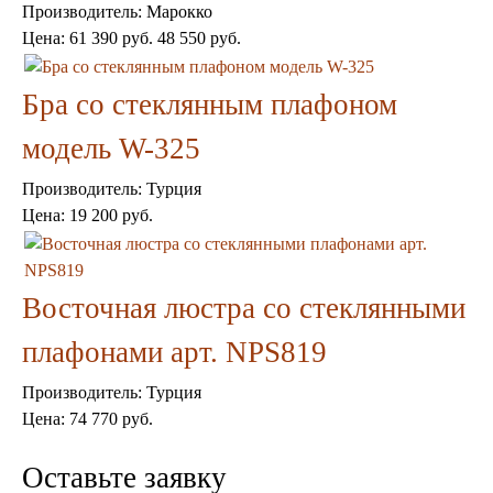
Производитель:
Марокко
Подушки
Цена:
61 390 руб.
48 550 руб.
Салфетницы
Свечи и подсвечники
Сундуки
Бра со стеклянным плафоном
Шкатулки
Хлопковые
модель W-325
Шерстяные
Тажины
Производитель:
Турция
Чайники и кофейники
Цена:
19 200 руб.
Наборы чайные и кофейные
Подносы
Сахарницы, конфетницы,
фруктовницы
Восточная люстра со стеклянными
Пиалы, чаши, салатники
плафонами арт. NPS819
Производитель:
Турция
Цена:
74 770 руб.
Оставьте заявку