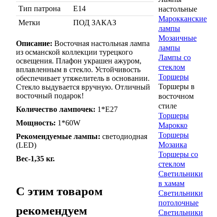
Тип патрона
Е14
настольные
Марокканские
Метки
ПОД ЗАКАЗ
лампы
Мозаичные
Описание:
Восточная
настольная лампа
лампы
из османской коллекции турецкого
Лампы со
освещения. Плафон украшен ажуром,
стеклом
вплавленным в стекло. Устойчивость
Торшеры
обеспечивает утяжелитель в основании.
Торшеры в
Стекло выдувается вручную. Отличный
восточный подарок!
восточном
стиле
Количество лампочек:
1*Е27
Торшеры
Мощность:
1*60W
Марокко
Торшеры
Рекомендуемые лампы:
светодиодная
Мозаика
(LED)
Торшеры со
Вес-1,35 кг.
стеклом
Светильники
в хамам
C этим товаром
Светильники
потолочные
рекомендуем
Светильники