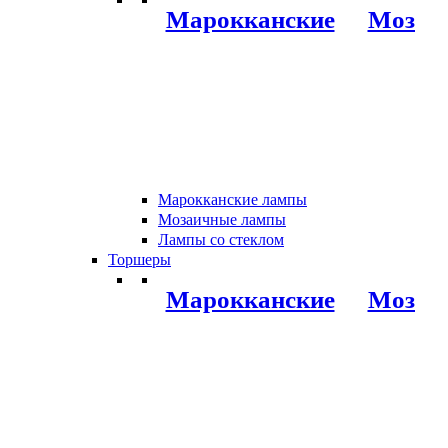
Марокканские
Мозаи
Марокканские лампы
Мозаичные лампы
Лампы со стеклом
Торшеры
Марокканские
Мозаи