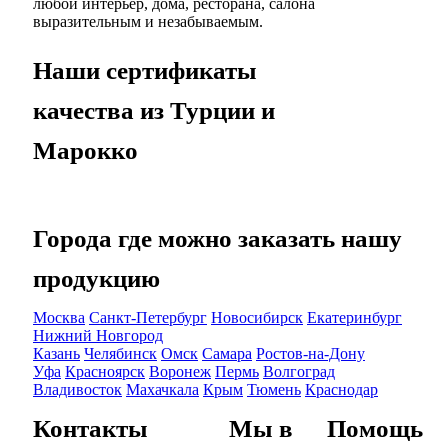
любой интерьер, дома, ресторана, салона
выразительным и незабываемым.
Наши сертификаты
качества из Турции и
Марокко
Города где можно заказать нашу
продукцию
Москва
Санкт-Петербург
Новосибирск
Екатеринбург
Нижний Новгород
Казань
Челябинск
Омск
Самара
Ростов-на-Дону
Уфа
Красноярск
Воронеж
Пермь
Волгоград
Владивосток
Махачкала
Крым
Тюмень
Краснодар
Контакты
Мы в
Помощь