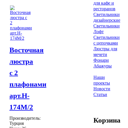
для кафе и
ресторанов
Светильники
дизайнерские
Светильники
Лофт
Светильники
с цепочками
Восточная
Люстры для
мечети
люстра
Фонари
Абажуры
с 2
Наши
плафонами
проекты
Новости
арт.H-
Статьи
174M/2
Производитель:
Корзина
Турция