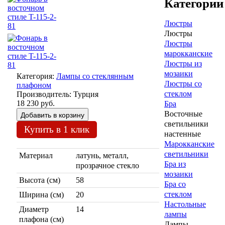
Категории
Люстры
Люстры
Люстры
марокканские
Люстры из
мозаики
Категория:
Лампы со стеклянным
Люстры со
плафоном
стеклом
Производитель:
Турция
18 230 руб.
Бра
Восточные
светильники
Купить в 1 клик
настенные
Марокканские
светильники
Материал
латунь, металл,
Бра из
прозрачное стекло
мозаики
Высота (см)
58
Бра со
стеклом
Ширина (см)
20
Настольные
Диаметр
14
лампы
плафона (см)
Лампы