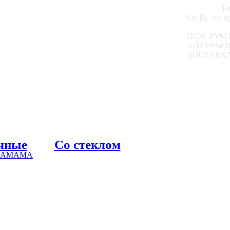
Пн
Сб-Вс: по 
ШОУ-РУМ 
АЛТУФЬЕВС
ДОСТАВКА
чные
Со стеклом
 ХАМАМА