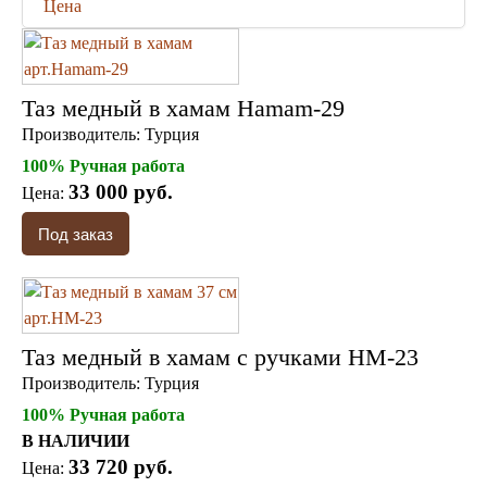
Пепельницы
Цена
Пледы и покрывала
Подушки
Салфетницы
Свечи и подсвечники
Таз медный в хамам Hamam-29
Сундуки
Шкатулки
Производитель:
Турция
Хлопковые
100% Ручная работа
Шерстяные
33 000 руб.
Цена:
Тажины
Чайники и кофейники
Наборы чайные и кофейные
Подносы
Сахарницы, конфетницы,
фруктовницы
Пиалы, чаши, салатники
Таз медный в хамам с ручками HM-23
Производитель:
Турция
100% Ручная работа
В НАЛИЧИИ
33 720 руб.
Цена: