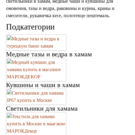
светильники в хамам, медные чаши и кувшины для
Марокканские светильники
Бра из мозаики
омовения, тазы и ведра, раковины и курны, краны и
Бра со стеклом
смесители, рукавичка кесе, полотенце пештемаль.
Настольные лампы
Подкатегории
Марокканские
Мозаичные
Медные тазы и ведра в хамам
Кувшины и чаши в хамам
Марокканские лампы
Мозаичные лампы
Лампы со стеклом
Торшеры
Светильники для хамама
Марокканские
Мозаичные