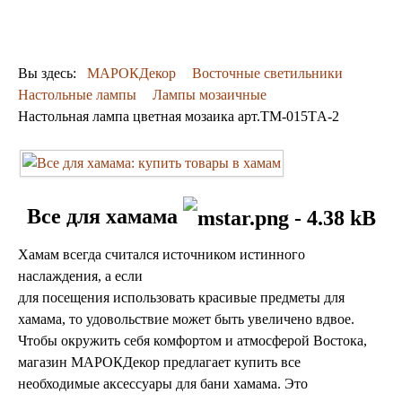
ДЕКОР
КОВРЫ
ПОСУДА
Вы здесь:
МАРОКДекор
Восточные светильники
ДОСТАВКА
Настольные лампы
Лампы мозаичные
и ОПЛАТА
Настольная лампа цветная мозаика арт.TM-015TА-2
КОНТАКТЫ
Люстры марокканские
Люстры из мозаики
Люстры со стеклом
Бра
Все для хамама
Марокканские
Мозаичные
Хамам всегда считался источником истинного
наслаждения, а если
для посещения использовать красивые предметы для
хамама, то удовольствие может быть увеличено вдвое.
Чтобы окружить себя комфортом и атмосферой Востока,
магазин МАРОКДекор предлагает купить все
необходимые аксессуары для бани хамама. Это