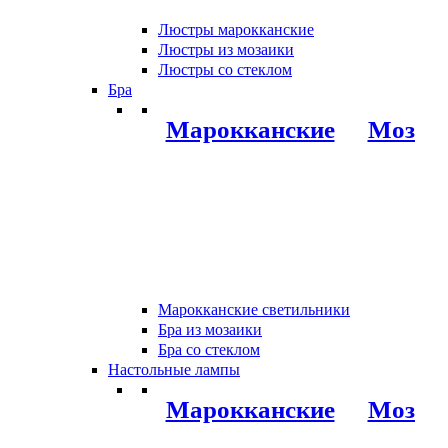
Люстры марокканские
Люстры из мозаики
Люстры со стеклом
Бра
Марокканские
Мозаи
Марокканские светильники
Бра из мозаики
Бра со стеклом
Настольные лампы
Марокканские
Мозаи