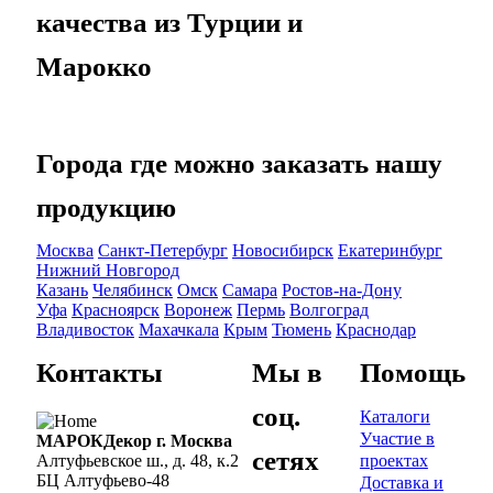
качества из Турции и
Марокко
Города где можно заказать нашу
продукцию
Москва
Санкт-Петербург
Новосибирск
Екатеринбург
Нижний Новгород
Казань
Челябинск
Омск
Самара
Ростов-на-Дону
Уфа
Красноярск
Воронеж
Пермь
Волгоград
Владивосток
Махачкала
Крым
Тюмень
Краснодар
Контакты
Мы в
Помощь
соц.
Каталоги
Участие в
МАРОКДекор г. Москва
сетях
проектах
Алтуфьевское ш., д. 48, к.2
БЦ Алтуфьево-48
Доставка и