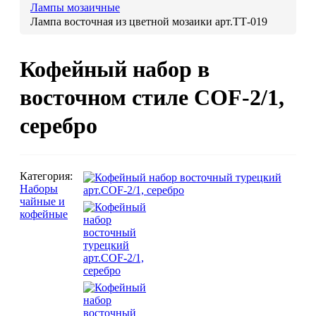
Лампы мозаичные
Лампа восточная из цветной мозаики арт.TТ-019
Люстры марокканские
Люстры из мозаики
Люстры со стеклом
Кофейный набор в
Бра
восточном стиле COF-2/1,
Марокканские
Мозаи
серебро
Категория:
Наборы
чайные и
кофейные
Марокканские светильники
Бра из мозаики
Бра со стеклом
Настольные лампы
Марокканские
Мозаи