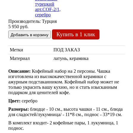
Производитель:
Турция
5 950 руб.
Купить в 1 клик
Марокканские лампы
Метки
ПОД ЗАКАЗ
Мозаичные лампы
Материал
латунь, керамика
Лампы со стеклом
Торшеры
Описание:
Кофейный набор на 2 персоны. Чашка
Марокканские
Мозаи
изготовлена из высококачественной керамики с
ажурным подстаканником. Кофейный набор может не
только украсить вашу кухню, но и стать изысканным
подарком для ценителей кофе.
Цвет:
серебро
Размеры:
блюдце - 10 см., высота чашки - 11 см., блюда
для сладостей/лукумница/ - 11*8 см., поднос - 33*19 см.
В комплект входит- 2 кофейные пары, 1 лукумница, 1
поднос.
Торшеры Марокко