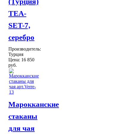
(Турция)
Шкатулки
Хлопковые
TEA-
Шерстяные
ПОСУДА
SET-7,
Тажины
Чайники и кофейники
серебро
Наборы чайные и кофейные
Подносы
Производитель:
Сахарницы, конфетницы,
Турция
фруктовницы
Цена:
16 850
Пиалы, чаши, салатники
руб.
ДОСТАВКА и ОПЛАТА
КОНТАКТЫ
Марокканские
стаканы
для чая