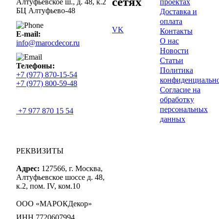
сетях
проектах
Алтуфьевское ш., д. 48, к.2
БЦ Алтуфьево-48
Доставка и
оплата
VK
Контакты
E-mail:
О нас
info@marocdecor.ru
Новости
Статьи
Телефоны:
Политика
+7 (977) 870-15-54
конфиденциальн
+7 (977) 800-59-48
Согласие на
обработку
персональных
+7 977 870 15 54
данных
РЕКВИЗИТЫ
Адрес:
127566, г. Москва,
Алтуфьевское шоссе д. 48,
к.2, пом. IV, ком.10
ООО «МАРОКДекор»
ИНН 7720607994