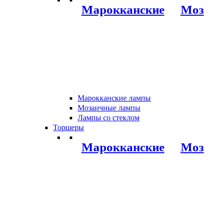
Марокканские
Мозаи
Марокканские лампы
Мозаичные лампы
Лампы со стеклом
Торшеры
Марокканские
Мозаи