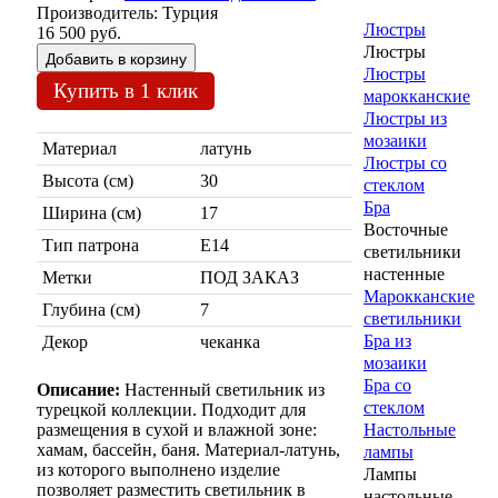
Производитель:
Турция
Люстры
16 500 руб.
Люстры
Люстры
Купить в 1 клик
марокканские
Люстры из
мозаики
Материал
латунь
Люстры со
Высота (см)
30
стеклом
Бра
Ширина (см)
17
Восточные
Тип патрона
Е14
светильники
настенные
Метки
ПОД ЗАКАЗ
Марокканские
Глубина (см)
7
светильники
Бра из
Декор
чеканка
мозаики
Бра со
Описание:
Настенный светильник из
стеклом
турецкой коллекции. Подходит для
размещения в сухой и влажной зоне:
Настольные
хамам, бассейн, баня. Материал-латунь,
лампы
из которого выполнено изделие
Лампы
позволяет разместить светильник в
настольные