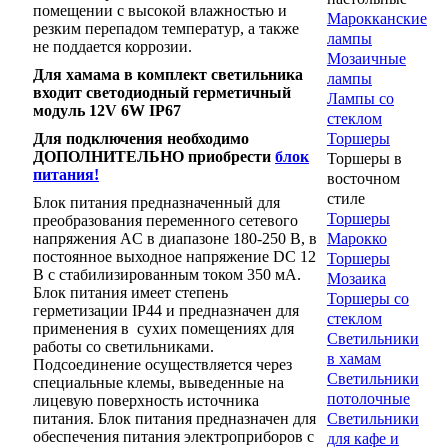
помещении с высокой влажностью и
Марокканские
резким перепадом температур, а также
лампы
не поддается коррозии.
Мозаичные
Для хамама в комплект светильника
лампы
входит с
ветодиодный герметичный
Лампы со
модуль 12V
6W
IP
67
стеклом
Для подключения необходимо
Торшеры
ДОПОЛНИТЕЛЬНО приобрести
блок
Торшеры в
питания!
восточном
стиле
Блок питания предназначенный для
Торшеры
преобразования переменного сетевого
напряжения AC в диапазоне 180-250 В, в
Марокко
постоянное выходное напряжение DC 12
Торшеры
В с стабилизированным током 350 мА.
Мозаика
Блок питания имеет степень
Торшеры со
герметизации IP44 и предназначен для
стеклом
применения в сухих помещениях для
Светильники
работы со светильниками.
в хамам
Подсоединение осуществляется через
Светильники
специальные клемы, выведенные на
потолочные
лицевую поверхность источника
питания. Блок питания предназначен для
Светильники
обеспечения питания электроприборов с
для кафе и