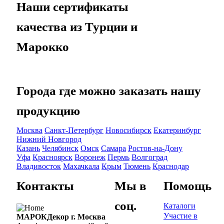
Наши сертификаты
качества из Турции и
Марокко
Города где можно заказать нашу
продукцию
Москва
Санкт-Петербург
Новосибирск
Екатеринбург
Нижний Новгород
Казань
Челябинск
Омск
Самара
Ростов-на-Дону
Уфа
Красноярск
Воронеж
Пермь
Волгоград
Владивосток
Махачкала
Крым
Тюмень
Краснодар
Контакты
Мы в
Помощь
соц.
Каталоги
Участие в
МАРОКДекор г. Москва