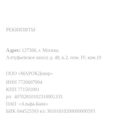
РЕКВИЗИТЫ
Адрес:
127566, г. Москва,
Алтуфьевское шоссе д. 48, к.2, пом. IV, ком.10
ООО «МАРОКДекор»
ИНН 7720607994
КПП 771501001
р/с 40702810102310001333
ОАО «Альфа-Банк»
БИК 044525593 к/с 30101810200000000593