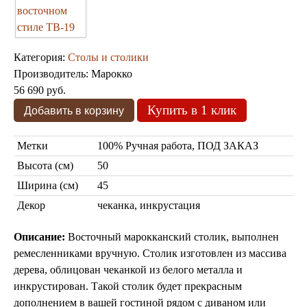
Марокканские светильники
Бра из мозаики
Бра со стеклом
Настольные лампы
Категория:
Столы и столики
Марокканские
Мозаичные
Производитель:
Марокко
56 690 руб.
Купить в 1 клик
Метки
100% Ручная работа, ПОД ЗАКАЗ
Высота (см)
50
Ширина (см)
45
Марокканские лампы
Декор
чеканка, инкрустация
Мозаичные лампы
Лампы со стеклом
Описание:
Восточный марокканский столик, выполнен
Торшеры
ремесленниками вручную. Столик изготовлен из массива
Марокканские
Мозаичные
дерева, облицован чеканкой из белого металла и
инкрустирован. Такой столик будет прекрасным
дополнением в вашей гостиной рядом с диваном или