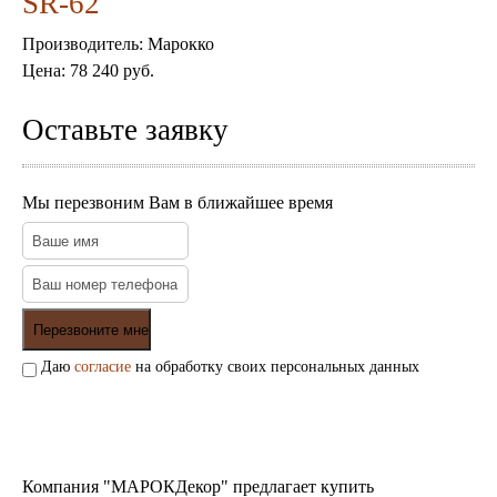
SR-62
Пепельницы
Пледы и покрывала
Производитель:
Марокко
Подушки
Салфетницы
Цена:
78 240 руб.
Свечи и подсвечники
Сундуки
Оставьте заявку
Шкатулки
Хлопковые
Шерстяные
Мы перезвоним Вам в ближайшее время
Тажины
Чайники и кофейники
Наборы чайные и кофейные
Подносы
Сахарницы, конфетницы,
фруктовницы
Пиалы, чаши, салатники
Даю
согласие
на обработку своих персональных данных
Компания "МАРОКДекор" предлагает купить