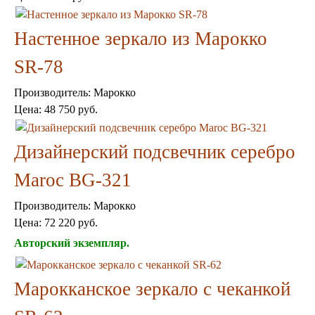
Консоли
Шкафы
Настенное зеркало из Марокко
Ширмы
Обеденные группы
SR-78
Спальня Марокко
Уход за мебелью
Производитель:
Марокко
Светильники для хамама
Цена:
48 750 руб.
Курны в хамам
Кувшины и чаши в хамам
Краны и смесители в хамам
Дизайнерский подсвечник серебро
Раковины латунные и медные
Медные тазы и ведра
Maroc BG-321
Аксессуары в хамам
Текстиль для хамама
Производитель:
Марокко
Плитка Марокко
Цена:
72 220 руб.
Мозаика Марокко
Двери Марокко
Авторский экземпляр.
Бабуши тапочки
Вазы
Марокканское зеркало с чеканкой
Зеркала
Тарелки и блюда