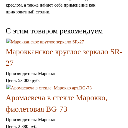
креслом, а также найдет себе применение как
прикроватный столик.
C этим товаром рекомендуем
Торшеры Марокко
Торшеры Мозаика
Марокканское круглое зеркало SR-
Торшеры со стеклом
Светильники в хамам
27
Светильники потолочные
Светильники для кафе и ресторанов
Светильники дизайнерские
Производитель:
Марокко
Светильники Лофт
Цена:
53 000 руб.
Светильники с цепочками
Люстры для мечети
Аромасвеча в стекле Марокко,
Фонари
Абажуры
фиолетовая BG-73
Столы и столики
Диваны и кресла
Производитель:
Марокко
Комоды и тумбы
Пуфы и стулья
Цена:
2 880 руб.