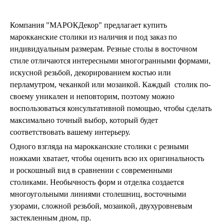
Тарелки и блюда
Пепельницы
Пледы и покрывала
Компания "МАРОКДекор" предлагает купить
Подушки
марокканские столики из наличия и под заказ по
Салфетницы
индивидуальным размерам. Резные столы в восточном
Свечи и подсвечники
стиле отличаются интересными многогранными формами,
Сундуки
Шкатулки
искусной резьбой, декорированием костью или
Хлопковые
перламутром, чеканкой или мозаикой. Каждый столик по-
Шерстяные
своему уникален и неповторим, поэтому можно
Тажины
воспользоваться консультативной помощью, чтобы сделать
Чайники и кофейники
максимально точный выбор, который будет
Наборы чайные и кофейные
соответствовать вашему интерьеру.
Подносы
Сахарницы, конфетницы,
Одного взгляда на марокканские столики
с резными
фруктовницы
ножками хватает, чтобы оценить всю их оригинальность
Пиалы, чаши, салатники
и роскошный вид в сравнении с современными
столиками. Необычность форм и отделка создается
многоугольными линиями столешниц, восточными
узорами, сложной резьбой, мозаикой, двухуровневым
застекленным дном, пр.