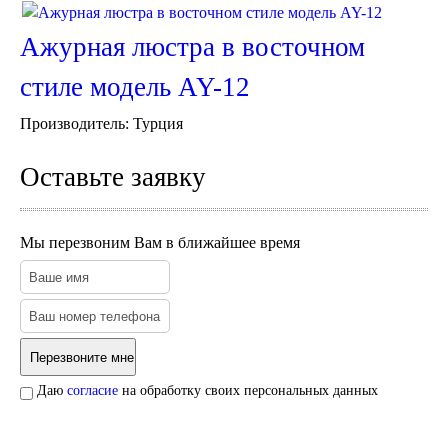
Пуфы и стулья
Консоли
Ажурная люстра в восточном
Шкафы
Ширмы
стиле модель AY-12
Обеденные группы
Спальня Марокко
Производитель:
Турция
Уход за мебелью
Светильники для хамама
Оставьте заявку
Курны в хамам
Кувшины и чаши в хамам
Краны и смесители в хамам
Мы перезвоним Вам в ближайшее время
Раковины латунные и медные
Медные тазы и ведра
Аксессуары в хамам
Текстиль для хамама
Плитка Марокко
Мозаика Марокко
Двери Марокко
Даю
согласие
на обработку своих персональных данных
Бабуши тапочки
Вазы
Зеркала