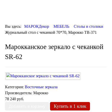
ОТДЕЛКА
ДЕКОР
КОВРЫ
ПОСУДА
Вы здесь:
МАРОКДекор
МЕБЕЛЬ
Столы и столики
ДОСТАВКА
Журнальный cтол с чеканкой 70*70, Марокко TB-371
и ОПЛАТА
КОНТАКТЫ
Марокканское зеркало с чеканкой
Люстры марокканские
Люстры из мозаики
SR-62
Люстры со стеклом
Бра
Марокканские
Мозаичные
Категория:
Восточные зеркала
Производитель:
Марокко
78 240 руб.
Купить в 1 клик