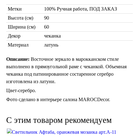
Метки
Марокканские светильники
100% Ручная работа, ПОД ЗАКАЗ
Бра из мозаики
Высота (см)
90
Бра со стеклом
Ширина (см)
60
Настольные лампы
Декор
чеканка
Марокканские
Мозаичные
Материал
латунь
Описание:
Восточное зеркало в марокканском стиле
выполнено в прямоугольной раме с чеканкой. Объемная
чеканка под патинированное состаренное серебро
изготовлена из латуни.
Цвет-серебро.
Марокканские лампы
Фото сделано в интерьере салона MAROCDecor.
Мозаичные лампы
Лампы со стеклом
Торшеры
C этим товаром рекомендуем
Марокканские
Мозаичные