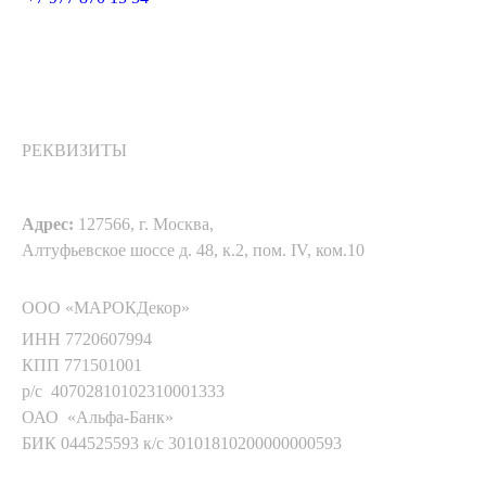
РЕКВИЗИТЫ
Адрес:
127566, г. Москва,
Алтуфьевское шоссе д. 48, к.2, пом. IV, ком.10
ООО «МАРОКДекор»
ИНН 7720607994
КПП 771501001
р/с 40702810102310001333
ОАО «Альфа-Банк»
БИК 044525593 к/с 30101810200000000593