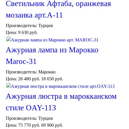
Светильник Афтаба, оранжевая
мозаика арт.A-11
Производитель:
Турция
Цена:
9 630 руб.
Торшеры Марокко
Ажурная лампа из Марокко
Торшеры Мозаика
Торшеры со стеклом
Maroc-31
Светильники в хамам
Светильники потолочные
Производитель:
Марокко
Светильники для кафе и ресторанов
Цена:
26 480 руб.
18 650 руб.
Светильники дизайнерские
Светильники Лофт
Светильники с цепочками
Ажурная люстра в марокканском
Люстры для мечети
Фонари
стиле OAY-113
Абажуры
Столы и столики
Производитель:
Турция
Диваны и кресла
Цена:
75 770 руб.
69 900 руб.
Комоды и тумбы