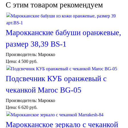
Тарелки и блюда
C этим товаром рекомендуем
Пепельницы
Пледы и покрывала
Подушки
Салфетницы
Свечи и подсвечники
Марокканские бабуши оранжевые,
Сундуки
Шкатулки
размер 38,39 ВS-1
Хлопковые
Шерстяные
Производитель:
Марокко
Цена:
4 500 руб.
Тажины
Чайники и кофейники
Наборы чайные и кофейные
Подсвечник КУБ оранжевый с
Подносы
Сахарницы, конфетницы,
чеканкой Maroc BG-05
фруктовницы
Пиалы, чаши, салатники
Производитель:
Марокко
Цена:
6 620 руб.
Марокканское зеркало с чеканкой