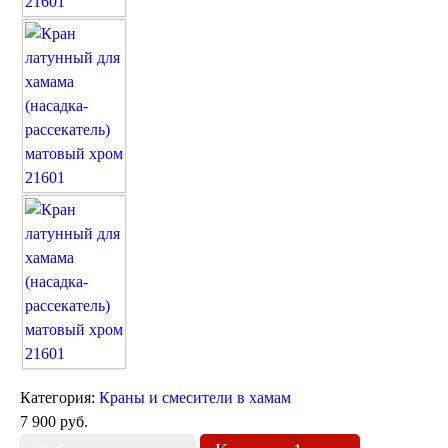
Торшеры Марокко
Торшеры Мозаика
Торшеры со стеклом
Светильники в хамам
Светильники потолочные
Светильники для кафе и ресторанов
Светильники дизайнерские
Светильники Лофт
Светильники с цепочками
Люстры для мечети
Фонари
Абажуры
Категория:
Краны и смесители в хамам
Столы и столики
7 900 руб.
Диваны и кресла
Комоды и тумбы