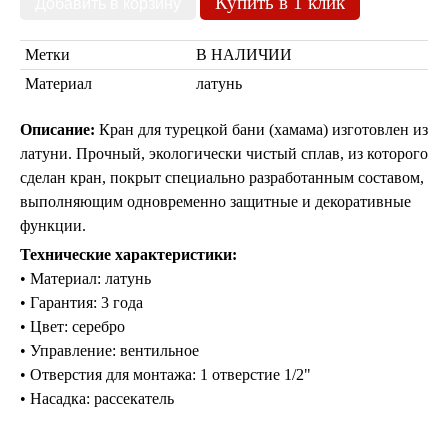
Купить в 1 клик
Пуфы и стулья
Консоли
Метки
В НАЛИЧИИ
Шкафы
Ширмы
Материал
латунь
Обеденные группы
Спальня Марокко
Описание:
Кран для турецкой бани (хамама) изготовлен из
Уход за мебелью
латуни. Прочный, экологически чистый сплав, из которого
Светильники для хамама
сделан кран, покрыт специально разработанным составом,
Курны в хамам
выполняющим одновременно защитные и декоративные
Кувшины и чаши в хамам
Краны и смесители в хамам
функции.
Раковины латунные и медные
Технические характеристики:
Медные тазы и ведра
• Материал: латунь
Аксессуары в хамам
• Гарантия: 3 года
Текстиль для хамама
• Цвет: серебро
Плитка Марокко
Мозаика Марокко
• Управление: вентильное
Двери Марокко
• Отверстия для монтажа: 1 отверстие 1/2"
Бабуши тапочки
• Насадка: рассекатель
Вазы
Зеркала