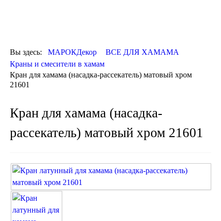
ОТДЕЛКА
ДЕКОР
КОВРЫ
ПОСУДА
Вы здесь:
МАРОКДекор
ВСЕ ДЛЯ ХАМАМА
ДОСТАВКА
Краны и смесители в хамам
и ОПЛАТА
Кран для хамама (насадка-рассекатель) матовый хром
КОНТАКТЫ
21601
Люстры марокканские
Люстры из мозаики
Кран для хамама (насадка-
Люстры со стеклом
Бра
рассекатель) матовый хром 21601
Марокканские
Мозаичные