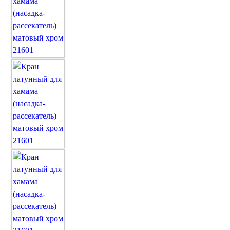
Марокканские светильники
Бра из мозаики
Бра со стеклом
Настольные лампы
Марокканские
Мозаичные
Марокканские лампы
Мозаичные лампы
Лампы со стеклом
Торшеры
Марокканские
Мозаичные