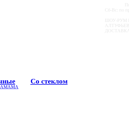
Пн
Сб-Вс: по 
ШОУ-РУМ 
АЛТУФЬЕВС
ДОСТАВКА
чные
Со стеклом
 ХАМАМА