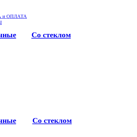
 и ОПЛАТА
Ы
чные
Со стеклом
чные
Со стеклом