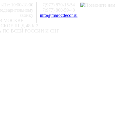
-Пт: 10:00-18:00
+7(977) 870-15-54
предварительному
+7(977) 800-59-48
звонку
info@marocdecor.ru
В МОСКВЕ
КОЕ Ш. Д.48 К.2
 ПО ВСЕЙ РОССИИ И СНГ