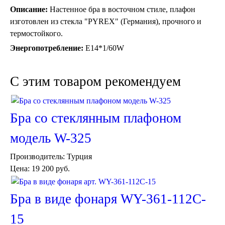
Описание:
Настенное бра в восточном стиле, плафон
изготовлен из стекла "PYREX" (Германия), прочного и
термостойкого.
Энергопотребление:
Е14*1/60W
C этим товаром рекомендуем
Торшеры Марокко
Торшеры Мозаика
Торшеры со стеклом
Бра со стеклянным плафоном
Светильники в хамам
Светильники потолочные
модель W-325
Светильники для кафе и ресторанов
Светильники дизайнерские
Производитель:
Турция
Светильники Лофт
Цена:
19 200 руб.
Светильники с цепочками
Люстры для мечети
Фонари
Бра в виде фонаря WY-361-112C-
Абажуры
Столы и столики
15
Диваны и кресла