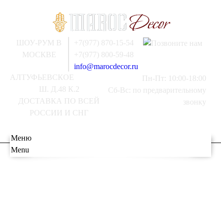
ШОУ-РУМ В
+7(977) 870-15-54
МОСКВЕ
+7(977) 800-59-48
info@marocdecor.ru
АЛТУФЬЕВСКОЕ
Пн-Пт: 10:00-18:00
Ш. Д.48 К.2
Сб-Вс: по предварительному
ДОСТАВКА ПО ВСЕЙ
звонку
РОССИИ И СНГ
Меню
Menu
Главная
О НАС
РАСПРОДАЖА
СВЕТИЛЬНИКИ
МЕБЕЛЬ
Люстры
ВСЕ ДЛЯ