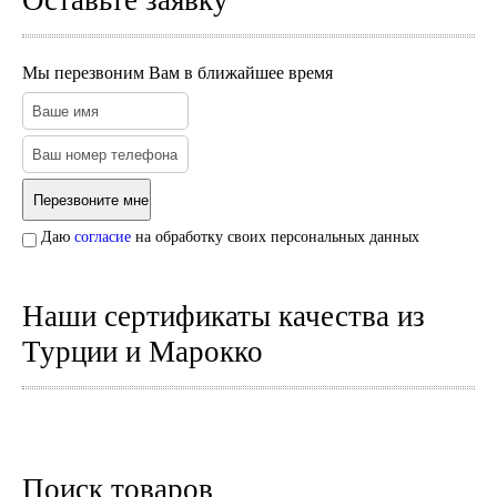
Оставьте заявку
Зеркала
Тарелки и блюда
Пепельницы
Пледы и покрывала
Мы перезвоним Вам в ближайшее время
Подушки
Салфетницы
Свечи и подсвечники
Сундуки
Шкатулки
Хлопковые
Шерстяные
Даю
согласие
на обработку своих персональных данных
Тажины
Чайники и кофейники
Наборы чайные и кофейные
Наши сертификаты качества из
Подносы
Турции и Марокко
Сахарницы, конфетницы,
фруктовницы
Пиалы, чаши, салатники
Поиск товаров