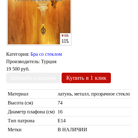
Марокканские светильники
Бра из мозаики
Бра со стеклом
Настольные лампы
Марокканские
Мозаичные
Категория:
Бра со стеклом
Производитель:
Турция
19 500 руб.
Купить в 1 клик
Материал
латунь, металл, прозрачное стекло
Высота (см)
74
Марокканские лампы
Мозаичные лампы
Диаметр плафона (см)
16
Лампы со стеклом
Тип патрона
Е14
Торшеры
Метки
В НАЛИЧИИ
Марокканские
Мозаичные