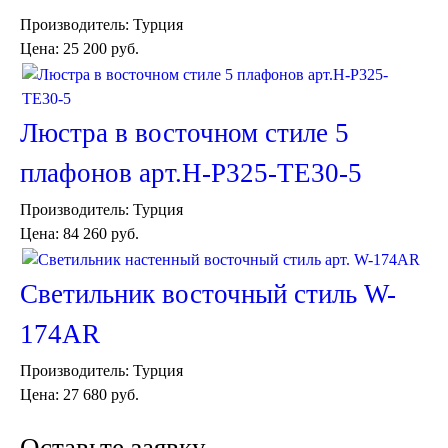
Комоды и тумбы
Производитель:
Турция
Пуфы и стулья
Цена:
25 200 руб.
Консоли
Шкафы
Ширмы
Обеденные группы
Люстра в восточном стиле 5
Спальня Марокко
Уход за мебелью
плафонов арт.H-P325-TE30-5
Светильники для хамама
Курны в хамам
Производитель:
Турция
Кувшины и чаши в хамам
Цена:
84 260 руб.
Краны и смесители в хамам
Раковины латунные и медные
Медные тазы и ведра
Светильник восточный стиль W-
Аксессуары в хамам
Текстиль для хамама
174AR
Плитка Марокко
Мозаика Марокко
Производитель:
Турция
Двери Марокко
Цена:
27 680 руб.
Бабуши тапочки
Вазы