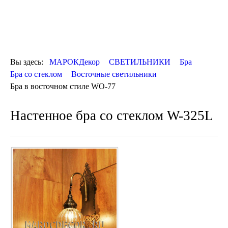
Марокканские
Мозаичные
ХАМАМА
ОТДЕЛКА
ДЕКОР
КОВРЫ
ПОСУДА
Вы здесь:
МАРОКДекор
СВЕТИЛЬНИКИ
Бра
ДОСТАВКА
Бра со стеклом
Восточные светильники
и ОПЛАТА
Бра в восточном стиле WO-77
КОНТАКТЫ
Люстры марокканские
Настенное бра со стеклом W-325L
Люстры из мозаики
Люстры со стеклом
Бра
Марокканские
Мозаичные