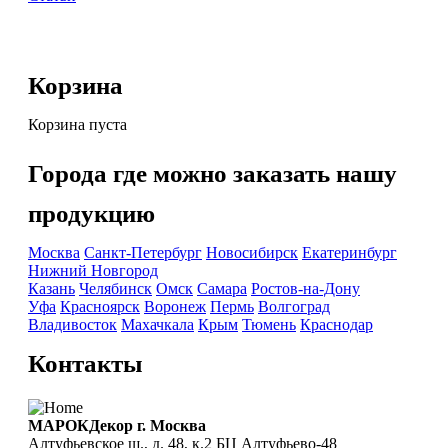
Корзина
Корзина пуста
Города где можно заказать нашу
продукцию
Москва
Санкт-Петербург
Новосибирск
Екатеринбург
Нижний Новгород
Казань
Челябинск
Омск
Самара
Ростов-на-Дону
Уфа
Красноярск
Воронеж
Пермь
Волгоград
Владивосток
Махачкала
Крым
Тюмень
Краснодар
Контакты
МАРОКДекор г. Москва
Алтуфьевское ш., д. 48, к.2 БЦ Алтуфьево-48