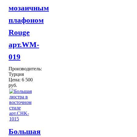
Светильники для хамама
мозаичным
Курны в хамам
Кувшины и чаши в хамам
плафоном
Краны и смесители в хамам
Раковины латунные и медные
Rouge
Медные тазы и ведра
Аксессуары в хамам
арт.WM-
Текстиль для хамама
ОТДЕЛКА
019
Плитка Марокко
Мозаика Марокко
ДЕКОР
Производитель:
Двери Марокко
Турция
Бабуши тапочки
КОВРЫ
Цена:
6 500
Вазы
руб.
Зеркала
Тарелки и блюда
Пепельницы
Пледы и покрывала
Подушки
Салфетницы
Свечи и подсвечники
Большая
Сундуки
Шкатулки