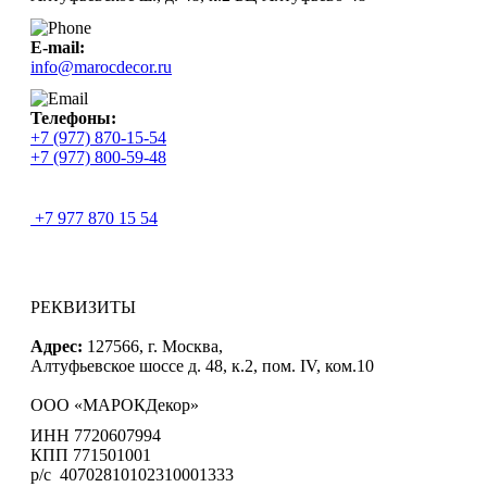
E-mail:
info@marocdecor.ru
Телефоны:
+7 (977) 870-15-54
+7 (977) 800-59-48
+7 977 870 15 54
РЕКВИЗИТЫ
Адрес:
127566, г. Москва,
Алтуфьевское шоссе д. 48, к.2, пом. IV, ком.10
ООО «МАРОКДекор»
ИНН 7720607994
КПП 771501001
р/с 40702810102310001333