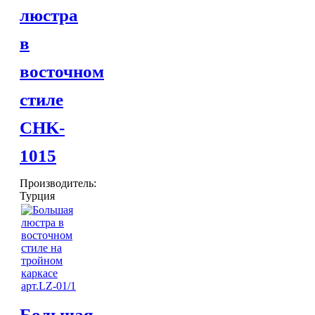
люстра
Хлопковые
Шерстяные
в
ПОСУДА
Тажины
восточном
Чайники и кофейники
Наборы чайные и кофейные
стиле
Подносы
Сахарницы, конфетницы,
CHK-
фруктовницы
Пиалы, чаши, салатники
1015
ДОСТАВКА и ОПЛАТА
КОНТАКТЫ
Производитель:
Турция
Большая