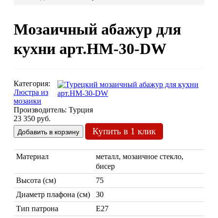
Люстры марокканские
Люстры из мозаики
Мозаичный абажур для
Люстры со стеклом
Бра
кухни арт.HM-30-DW
Марокканские
Мозаи
Категория:
Люстра из
мозаики
Производитель:
Турция
23 350 руб.
Купить в 1 клик
Марокканские светильники
Материал
металл, мозаичное стекло,
Бра из мозаики
бисер
Бра со стеклом
Настольные лампы
Высота (см)
75
Диаметр плафона (см)
30
Марокканские
Мозаи
Тип патрона
Е27