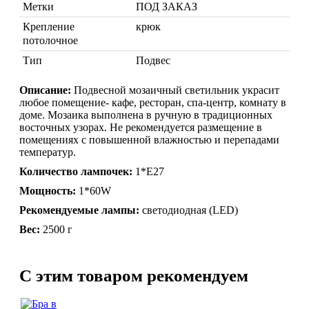
Метки
ПОД ЗАКАЗ
Крепление
крюк
потолочное
Тип
Подвес
Описание:
Подвесной мозаичный светильник украсит
Марокканские лампы
любое помещение- кафе, ресторан, спа-центр, комнату в
Мозаичные лампы
доме. Мозаика выполнена в ручную в традиционных
Лампы со стеклом
восточных узорах. Не рекомендуется размещение в
Торшеры
помещениях с повышенной влажностью и перепадами
температур.
Марокканские
Мозаи
Количество лампочек:
1*Е27
Мощность:
1*60W
Рекомендуемые лампы:
светодиодная (LED)
Вес:
2500 г
C этим товаром рекомендуем
Торшеры Марокко
Торшеры Мозаика