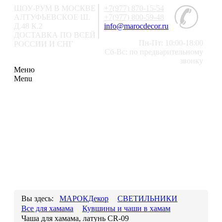
ШОУ-РУМ В МОСКВЕ
+7(977) 870-15-54
АЛТУФЬЕВСКОЕ Ш.
+7(977) 800-59-48
Д.48 К.2
info@marocdecor.ru
ДОСТАВКА ПО ВСЕЙ
Пн-Пт: 10:00-18:00
РОССИИ И СНГ
Сб-Вс: по предварительному
звонку
Меню
Menu
Главная
О НАС
РАСПРОДАЖА
СВЕТИЛЬНИКИ
Люстры
Марокканские
Мозаи
Вы здесь:
МАРОКДекор
СВЕТИЛЬНИКИ
Все для хамама
Кувшины и чаши в хамам
Чаша для хамама, латунь CR-09