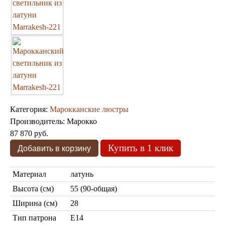
Марокканские светильники
Бра из мозаики
Бра со стеклом
Настольные лампы
Марокканские
Мозаичные
Категория:
Марокканские люстры
Производитель:
Марокко
87 870 руб.
Купить в 1 клик
Марокканские лампы
Мозаичные лампы
Лампы со стеклом
Материал
латунь
Торшеры
Высота (см)
55 (90-общая)
Марокканские
Мозаичные
Ширина (см)
28
Тип патрона
Е14