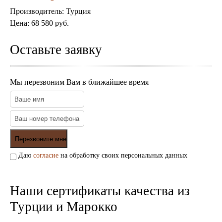
Пепельницы
Пледы и покрывала
Производитель:
Турция
Подушки
Цена:
68 580 руб.
Салфетницы
Свечи и подсвечники
Оставьте заявку
Сундуки
Шкатулки
Хлопковые
Мы перезвоним Вам в ближайшее время
Шерстяные
Тажины
Чайники и кофейники
Наборы чайные и кофейные
Подносы
Сахарницы, конфетницы,
фруктовницы
Пиалы, чаши, салатники
Даю
согласие
на обработку своих персональных данных
Наши сертификаты качества из
Турции и Марокко