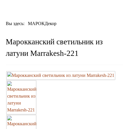
ДЕКОР
КОВРЫ
ПОСУДА
Вы здесь:
МАРОКДекор
ДОСТАВКА
и ОПЛАТА
КОНТАКТЫ
Марокканский светильник из
Люстры марокканские
латуни Marrakesh-221
Люстры из мозаики
Люстры со стеклом
Бра
Марокканские
Мозаичные