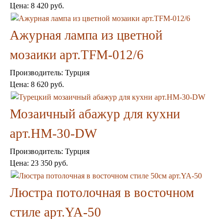
Цена:
8 420 руб.
Консоли
Шкафы
Ширмы
Ажурная лампа из цветной
Обеденные группы
Спальня Марокко
мозаики арт.TFM-012/6
Уход за мебелью
Светильники для хамама
Производитель:
Турция
Курны в хамам
Цена:
8 620 руб.
Кувшины и чаши в хамам
Краны и смесители в хамам
Раковины латунные и медные
Мозаичный абажур для кухни
Медные тазы и ведра
Аксессуары в хамам
арт.HM-30-DW
Текстиль для хамама
Плитка Марокко
Производитель:
Турция
Мозаика Марокко
Цена:
23 350 руб.
Двери Марокко
Бабуши тапочки
Люстра потолочная в восточном
Вазы
Зеркала
стиле арт.YA-50
Тарелки и блюда