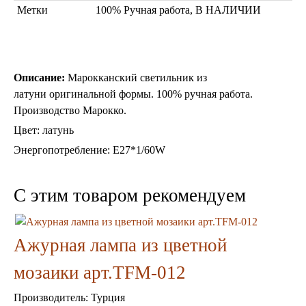
Метки
100% Ручная работа, В НАЛИЧИИ
Описание:
Марокканский светильник из
Торшеры Марокко
латуни оригинальной формы. 100% ручная работа.
Торшеры Мозаика
Производство Марокко.
Торшеры со стеклом
Цвет: латунь
Светильники в хамам
Светильники потолочные
Энергопотребление:
Е27*1/60W
Светильники для кафе и ресторанов
Светильники дизайнерские
Светильники Лофт
C этим товаром рекомендуем
Светильники с цепочками
Люстры для мечети
Фонари
Ажурная лампа из цветной
Абажуры
Столы и столики
мозаики арт.TFM-012
Диваны и кресла
Комоды и тумбы
Производитель:
Турция
Пуфы и стулья