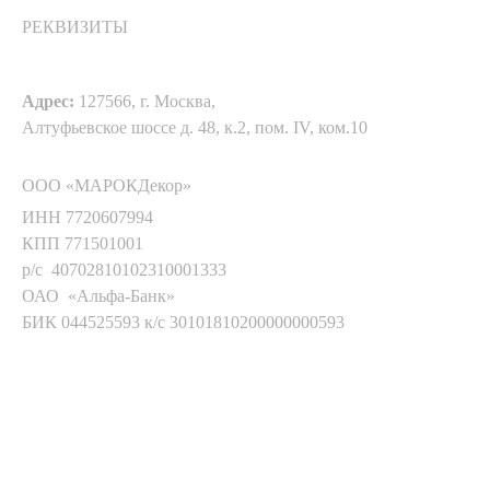
РЕКВИЗИТЫ
Адрес:
127566, г. Москва,
Алтуфьевское шоссе д. 48, к.2, пом. IV, ком.10
ООО «МАРОКДекор»
ИНН 7720607994
КПП 771501001
р/с 40702810102310001333
ОАО «Альфа-Банк»
БИК 044525593 к/с 30101810200000000593
Мы в соц. сетях