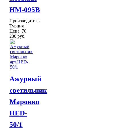
НМ-095В
Производитель:
Турция
Цена:
70
230 руб.
Ажурный
светильник
Марокко
HED-
50/1