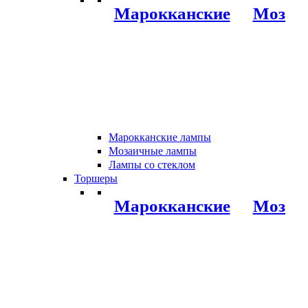
Марокканские
Мозаи
Марокканские лампы
Мозаичные лампы
Лампы со стеклом
Торшеры
Марокканские
Мозаи