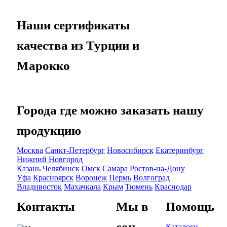
Наши сертификаты
качества из Турции и
Марокко
Города где можно заказать нашу
продукцию
Москва
Санкт-Петербург
Новосибирск
Екатеринбург
Нижний Новгород
Казань
Челябинск
Омск
Самара
Ростов-на-Дону
Уфа
Красноярск
Воронеж
Пермь
Волгоград
Владивосток
Махачкала
Крым
Тюмень
Краснодар
Контакты
Мы в
Помощь
соц.
Каталоги