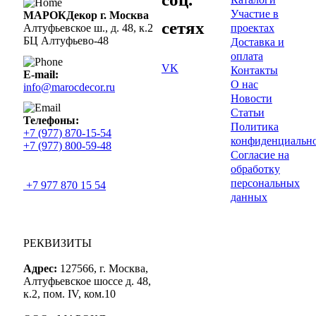
Участие в
МАРОКДекор г. Москва
сетях
проектах
Алтуфьевское ш., д. 48, к.2
БЦ Алтуфьево-48
Доставка и
оплата
VK
Контакты
E-mail:
О нас
info@marocdecor.ru
Новости
Статьи
Телефоны:
Политика
+7 (977) 870-15-54
конфиденциальн
+7 (977) 800-59-48
Согласие на
обработку
персональных
+7 977 870 15 54
данных
РЕКВИЗИТЫ
Адрес:
127566, г. Москва,
Алтуфьевское шоссе д. 48,
к.2, пом. IV, ком.10