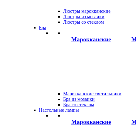
Люстры марокканские
Люстры из мозаики
Люстры со стеклом
Бра
Марокканские
М
Марокканские светильники
Бра из мозаики
Бра со стеклом
Настольные лампы
Марокканские
М