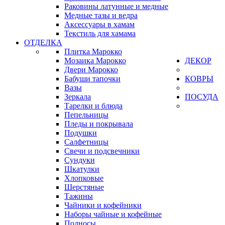
Раковины латунные и медные
Медные тазы и ведра
Аксессуары в хамам
Текстиль для хамама
ОТДЕЛКА
Плитка Марокко
Мозаика Марокко
ДЕКОР
Двери Марокко
Бабуши тапочки
КОВРЫ
Вазы
Зеркала
ПОСУДА
Тарелки и блюда
Пепельницы
Пледы и покрывала
Подушки
Салфетницы
Свечи и подсвечники
Сундуки
Шкатулки
Хлопковые
Шерстяные
Тажины
Чайники и кофейники
Наборы чайные и кофейные
Подносы