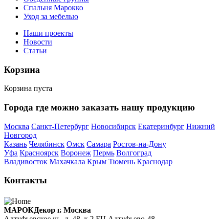
Спальня Марокко
Уход за мебелью
Наши проекты
Новости
Статьи
Корзина
Корзина пуста
Города где можно заказать нашу продукцию
Москва
Санкт-Петербург
Новосибирск
Екатеринбург
Нижний
Новгород
Казань
Челябинск
Омск
Самара
Ростов-на-Дону
Уфа
Красноярск
Воронеж
Пермь
Волгоград
Владивосток
Махачкала
Крым
Тюмень
Краснодар
Контакты
МАРОКДекор г. Москва
Алтуфьевское ш., д. 48, к.2 БЦ Алтуфьево-48