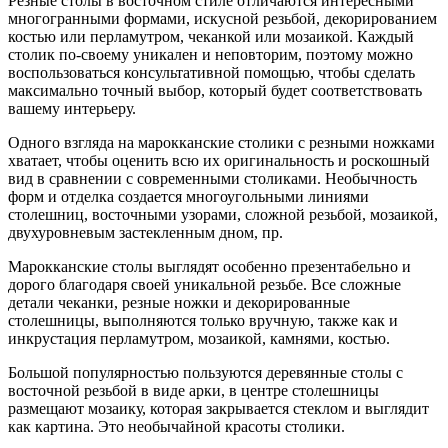
Резные столы в восточном стиле отличаются интересными
многогранными формами, искусной резьбой, декорированием
костью или перламутром, чеканкой или мозаикой. Каждый
столик по-своему уникален и неповторим, поэтому можно
воспользоваться консультативной помощью, чтобы сделать
максимально точный выбор, который будет соответствовать
вашему интерьеру.
Одного взгляда на марокканские столики
с резными ножками
хватает, чтобы оценить всю их оригинальность и роскошный
вид в сравнении с современными столиками. Необычность
форм и отделка создается многоугольными линиями
столешниц, восточными узорами, сложной резьбой, мозаикой,
двухуровневым застекленным дном, пр.
Марокканские столы выглядят особенно презентабельно и
дорого благодаря своей уникальной резьбе. Все сложные
детали чеканки, резные ножки и декорированные
столешницы, выполняются только вручную, также как и
инкрустация перламутром, мозаикой, камнями, костью.
Большой популярностью пользуются деревянные столы с
восточной резьбой в виде арки, в центре столешницы
размещают мозаику, которая закрывается стеклом и выглядит
как картина. Это необычайной красоты столики.