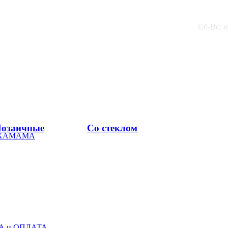
Сб-Вс: 
озаичные
Со стеклом
 ХАМАМА
А и ОПЛАТА