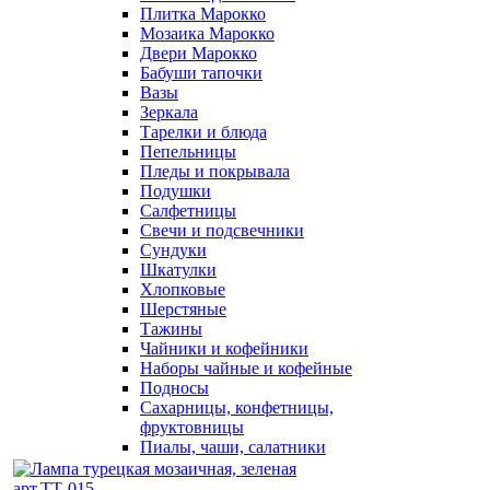
Плитка Марокко
Мозаика Марокко
Двери Марокко
Бабуши тапочки
Вазы
Зеркала
Тарелки и блюда
Пепельницы
Пледы и покрывала
Подушки
Салфетницы
Свечи и подсвечники
Сундуки
Шкатулки
Хлопковые
Шерстяные
Тажины
Чайники и кофейники
Наборы чайные и кофейные
Подносы
Сахарницы, конфетницы,
фруктовницы
Пиалы, чаши, салатники