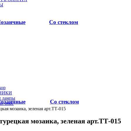
Ы
озаичные
Со стеклом
ор
НИКИ
е лампы
озаичные
Со стеклом
аичные
кая мозаика, зеленая арт.TТ-015
турецкая мозаика, зеленая арт.TТ-015