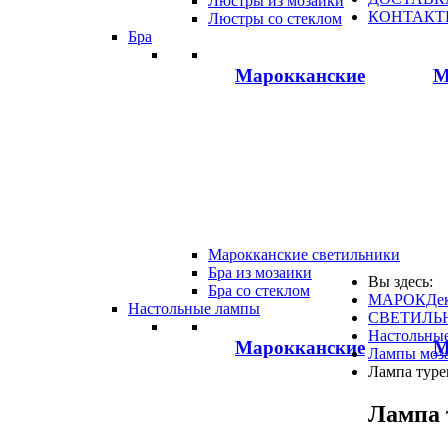
Люстры из мозаики
КОНТАКТ
Люстры со стеклом
Бра
Марокканские
М
Марокканские светильники
Бра из мозаики
Вы здесь:
Бра со стеклом
МАРОКДек
Настольные лампы
СВЕТИЛЬ
Настольны
Марокканские
М
Лампы моз
Лампа турец
Лампа 