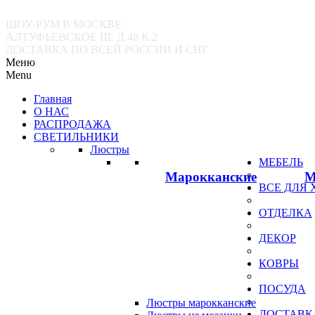
ШОУ-РУМ В МОСКВЕ
АЛТУФЬЕВСКОЕ Ш. Д.48 К.2
ДОСТАВКА ПО ВСЕЙ РОССИИ И СНГ
Меню
Menu
Главная
О НАС
РАСПРОДАЖА
СВЕТИЛЬНИКИ
Люстры
МЕБЕЛЬ
Марокканские
М
ВСЕ ДЛЯ
ОТДЕЛКА
ДЕКОР
КОВРЫ
ПОСУДА
Люстры марокканские
ДОСТАВК