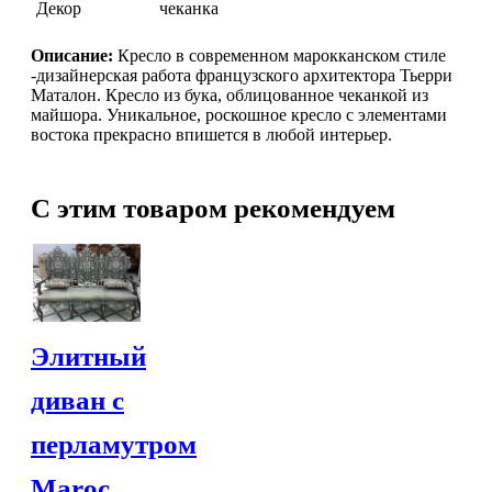
Декор
чеканка
Описание:
Кресло в современном марокканском стиле
-дизайнерская работа французского архитектора Тьерри
Маталон. Кресло из бука, облицованное чеканкой из
майшора. Уникальное, роскошное кресло с элементами
востока прекрасно впишется в любой интерьер.
Марокканские лампы
Мозаичные лампы
C этим товаром рекомендуем
Лампы со стеклом
Торшеры
Марокканские
Мозаи
Элитный
диван с
перламутром
Торшеры Марокко
Maroc