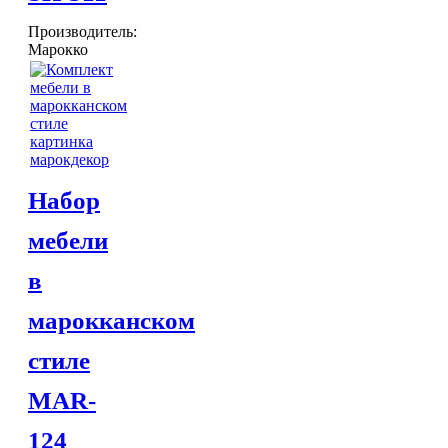
Шкатулки
Производитель:
Хлопковые
Марокко
Шерстяные
ПОСУДА
Тажины
Чайники и кофейники
Наборы чайные и кофейные
Подносы
Сахарницы, конфетницы,
фруктовницы
Набор
Пиалы, чаши, салатники
ДОСТАВКА и ОПЛАТА
мебели
КОНТАКТЫ
в
марокканском
стиле
MAR-
124