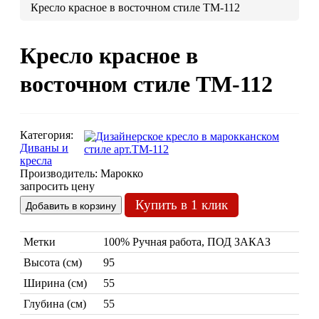
Кресло красное в восточном стиле ТМ-112
Люстры марокканские
Люстры из мозаики
Кресло красное в
Люстры со стеклом
Бра
восточном стиле ТМ-112
Марокканские
Мозаи
Категория:
Диваны и
кресла
Производитель:
Марокко
запросить цену
Купить в 1 клик
Марокканские светильники
Метки
100% Ручная работа, ПОД ЗАКАЗ
Бра из мозаики
Бра со стеклом
Высота (см)
95
Настольные лампы
Ширина (см)
55
Марокканские
Мозаи
Глубина (см)
55