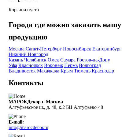
Корзина пуста
Города где можно заказать нашу
продукцию
Москва
Санкт-Петербург
Новосибирск
Екатеринбург
Нижний Новгород
Казань
Челябинск
Омск
Самара
Ростов-на-Дону
Уфа
Красноярск
Воронеж
Пермь
Волгоград
Владивосток
Махачкала
Крым
Тюмень
Краснодар
Контакты
МАРОКДекор г. Москва
Алтуфьевское ш., д. 48, к.2 БЦ Алтуфьево-48
E-mail:
info@marocdecor.ru