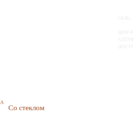
Сб-Вс:
ШОУ-
АЛТУФ
ДОСТА
МА
Со стеклом