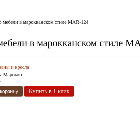
р мебели в марокканском стиле MAR-124
мебели в марокканском стиле M
аны и кресла
ь:
Марокко
у
Купить в 1 клик