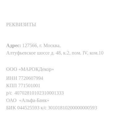
РЕКВИЗИТЫ
Адрес:
127566, г. Москва,
Алтуфьевское шоссе д. 48, к.2, пом. IV, ком.10
ООО «МАРОКДекор»
ИНН 7720607994
КПП 771501001
р/с 40702810102310001333
ОАО «Альфа-Банк»
БИК 044525593 к/с 30101810200000000593