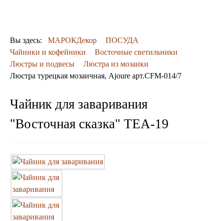
ДЕКОР
КОВРЫ
ПОСУДА
Вы здесь:
МАРОКДекор
ПОСУДА
ДОСТАВКА
Чайники и кофейники
Восточные светильники
и ОПЛАТА
Люстры и подвесы
Люстра из мозаики
КОНТАКТЫ
Люстра турецкая мозаичная, Ajoure арт.CFM-014/7
Люстры марокканские
Люстры из мозаики
Люстры со стеклом
Чайник для заваривания
Бра
"Восточная сказка" TEA-19
Марокканские
Мозаичные