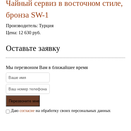
Пепельницы
Чайный сервиз в восточном стиле,
Пледы и покрывала
Подушки
бронза SW-1
Салфетницы
Свечи и подсвечники
Производитель:
Турция
Сундуки
Цена:
12 630 руб.
Шкатулки
Хлопковые
Оставьте заявку
Шерстяные
Тажины
Чайники и кофейники
Мы перезвоним Вам в ближайшее время
Наборы чайные и кофейные
Подносы
Сахарницы, конфетницы,
фруктовницы
Пиалы, чаши, салатники
Даю
согласие
на обработку своих персональных данных