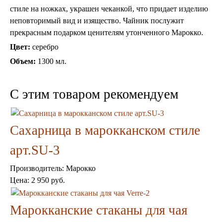
стиле на ножках, украшен чеканкой, что придает изделию
неповторимый вид и изящество. Чайник послужит
прекрасным подарком ценителям утонченного Марокко.
Цвет:
серебро
Объем:
1300 мл.
Торшеры Марокко
Торшеры Мозаика
Торшеры со стеклом
C этим товаром рекомендуем
Светильники в хамам
Светильники потолочные
Светильники для кафе и ресторанов
Сахарница в марокканском стиле
Светильники дизайнерские
Светильники Лофт
арт.SU-3
Светильники с цепочками
Люстры для мечети
Фонари
Производитель:
Марокко
Абажуры
Цена:
2 950 руб.
Столы и столики
Диваны и кресла
Марокканские стаканы для чая
Комоды и тумбы
Пуфы и стулья