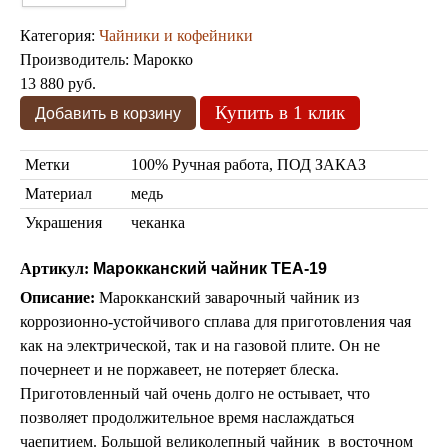
Марокканские светильники
Бра из мозаики
Категория:
Чайники и кофейники
Бра со стеклом
Производитель:
Марокко
Настольные лампы
13 880 руб.
Марокканские
Мозаичные
Купить в 1 клик
Метки
100% Ручная работа, ПОД ЗАКАЗ
Материал
медь
Украшения
чеканка
Артикул:
Марокканский чайник TEA-19
Марокканские лампы
Описание:
Марокканский заварочный чайник из
Мозаичные лампы
коррозионно-устойчивого сплава для приготовления чая
Лампы со стеклом
как на электрической, так и на газовой плите. Он не
Торшеры
почернеет и не поржавеет, не потеряет блеска.
Марокканские
Мозаичные
Приготовленный чай очень долго не остывает, что
позволяет продолжительное время наслаждаться
чаепитием. Большой великолепный чайник в восточном