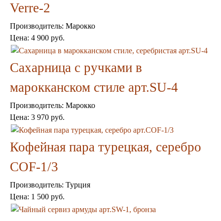
Verre-2
Консоли
Шкафы
Производитель:
Марокко
Ширмы
Обеденные группы
Цена:
4 900 руб.
Спальня Марокко
Уход за мебелью
Сахарница с ручками в
Светильники для хамама
Курны в хамам
марокканском стиле арт.SU-4
Кувшины и чаши в хамам
Краны и смесители в хамам
Производитель:
Марокко
Раковины латунные и медные
Цена:
3 970 руб.
Медные тазы и ведра
Аксессуары в хамам
Текстиль для хамама
Кофейная пара турецкая, серебро
Плитка Марокко
Мозаика Марокко
COF-1/3
Двери Марокко
Бабуши тапочки
Производитель:
Турция
Вазы
Цена:
1 500 руб.
Зеркала
Тарелки и блюда