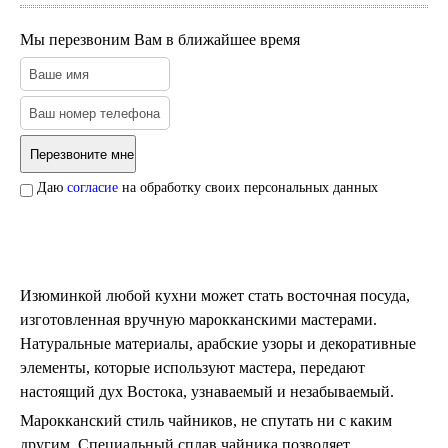
Тарелки и блюда
Пепельницы
Мы перезвоним Вам в ближайшее время
Пледы и покрывала
Подушки
Салфетницы
Свечи и подсвечники
Сундуки
Шкатулки
Хлопковые
Даю
согласие
на обработку своих персональных данных
Шерстяные
Тажины
Чайники и кофейники
Наборы чайные и кофейные
Подносы
Сахарницы, конфетницы,
Изюминкой любой кухни может стать восточная посуда,
фруктовницы
изготовленная вручную марокканскими мастерами.
Пиалы, чаши, салатники
Натуральные материалы, арабские узоры и декоративные
элементы, которые используют мастера, передают
настоящий дух Востока, узнаваемый и незабываемый.
Марокканский стиль чайников, не спутать ни с каким
другим. Специальный сплав чайника позволяет