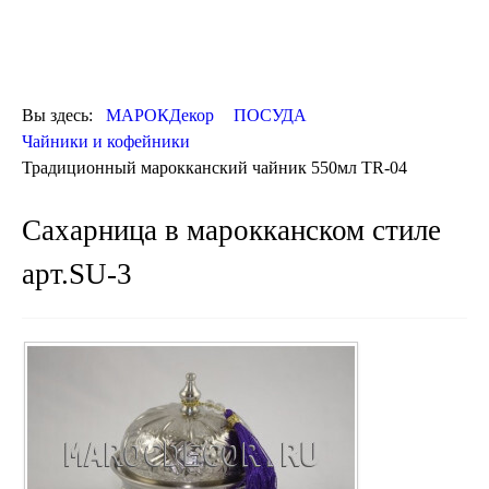
ОТДЕЛКА
ДЕКОР
КОВРЫ
ПОСУДА
Вы здесь:
МАРОКДекор
ПОСУДА
ДОСТАВКА
Чайники и кофейники
и ОПЛАТА
Традиционный марокканский чайник 550мл TR-04
КОНТАКТЫ
Люстры марокканские
Сахарница в марокканском стиле
Люстры из мозаики
Люстры со стеклом
арт.SU-3
Бра
Марокканские
Мозаичные