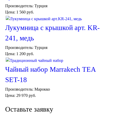
Пуфы и стулья
Производитель:
Турция
Консоли
Цена:
1 560 руб.
Шкафы
Ширмы
Обеденные группы
Лукумница с крышкой арт. KR-
Спальня Марокко
Уход за мебелью
241, медь
Светильники для хамама
Курны в хамам
Производитель:
Турция
Кувшины и чаши в хамам
Цена:
1 200 руб.
Краны и смесители в хамам
Раковины латунные и медные
Чайный набор Marrakech TEA
Медные тазы и ведра
Аксессуары в хамам
SET-18
Текстиль для хамама
Плитка Марокко
Производитель:
Марокко
Мозаика Марокко
Двери Марокко
Цена:
29 970 руб.
Бабуши тапочки
Вазы
Оставьте заявку
Зеркала