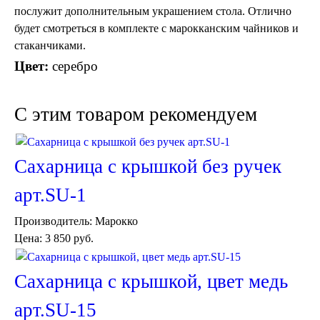
послужит дополнительным украшением стола. Отлично
будет смотреться в комплекте с марокканским чайников и
стаканчиками.
Цвет:
серебро
C этим товаром рекомендуем
Торшеры Марокко
Торшеры Мозаика
Торшеры со стеклом
Светильники в хамам
Сахарница с крышкой без ручек
Светильники потолочные
Светильники для кафе и ресторанов
арт.SU-1
Светильники дизайнерские
Светильники Лофт
Производитель:
Марокко
Светильники с цепочками
Цена:
3 850 руб.
Люстры для мечети
Фонари
Абажуры
Сахарница с крышкой, цвет медь
Столы и столики
Диваны и кресла
арт.SU-15
Комоды и тумбы