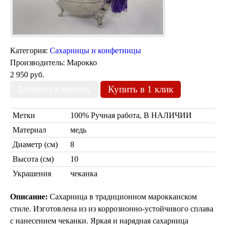
Марокканские светильники
Бра из мозаики
Бра со стеклом
Настольные лампы
Категория:
Сахарницы и конфетницы
Марокканские
Мозаичные
Производитель:
Марокко
2 950 руб.
Купить в 1 клик
Метки
100% Ручная работа, В НАЛИЧИИ
Материал
медь
Диаметр (см)
8
Высота (см)
10
Марокканские лампы
Мозаичные лампы
Украшения
чеканка
Лампы со стеклом
Торшеры
Описание:
Сахарница в традиционном марокканском
Марокканские
Мозаичные
cтиле. Изготовлена из из коррозионно-устойчивого сплава
с нанесением чеканки. Яркая и нарядная сахарница