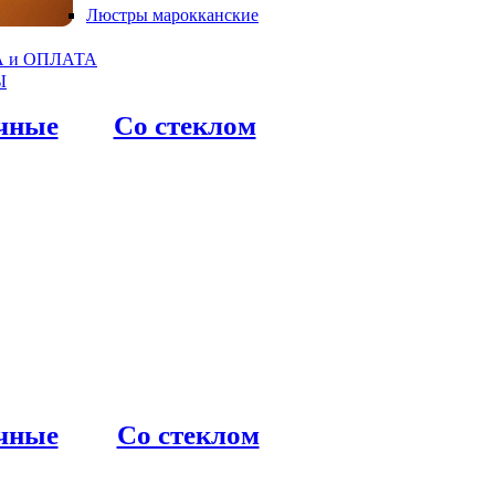
Люстры марокканские
 и ОПЛАТА
Ы
чные
Со стеклом
чные
Со стеклом