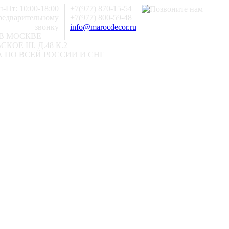
-Пт: 10:00-18:00
+7(977) 870-15-54
предварительному
+7(977) 800-59-48
звонку
info@marocdecor.ru
В МОСКВЕ
КОЕ Ш. Д.48 К.2
 ПО ВСЕЙ РОССИИ И СНГ