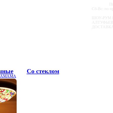
Пн
Сб-Вс: по 
ШОУ-РУМ 
АЛТУФЬЕВС
ДОСТАВКА
чные
Со стеклом
 ХАМАМА