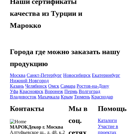
Наши сертификаты
качества из Турции и
Марокко
Города где можно заказать нашу
продукцию
Москва
Санкт-Петербург
Новосибирск
Екатеринбург
Нижний Новгород
Казань
Челябинск
Омск
Самара
Ростов-на-Дону
Уфа
Красноярск
Воронеж
Пермь
Волгоград
Владивосток
Махачкала
Крым
Тюмень
Краснодар
Контакты
Мы в
Помощь
соц.
Каталоги
Участие в
МАРОКДекор г. Москва
сетях
проектах
Алтуфьевское ш., д. 48, к.2