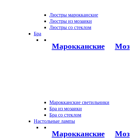
Люстры марокканские
Люстры из мозаики
Люстры со стеклом
Бра
Марокканские
Мозаи
Марокканские светильники
Бра из мозаики
Бра со стеклом
Настольные лампы
Марокканские
Мозаи