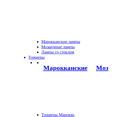
Марокканские лампы
Мозаичные лампы
Лампы со стеклом
Торшеры
Марокканские
Мозаи
Торшеры Марокко