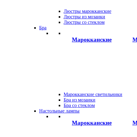
Люстры марокканские
Люстры из мозаики
Люстры со стеклом
Бра
Марокканские
М
Марокканские светильники
Бра из мозаики
Бра со стеклом
Настольные лампы
Марокканские
М