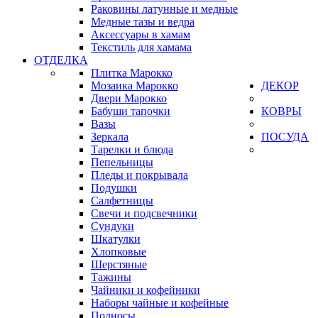
Раковины латунные и медные
Медные тазы и ведра
Аксессуары в хамам
Текстиль для хамама
ОТДЕЛКА
Плитка Марокко
Мозаика Марокко
ДЕКОР
Двери Марокко
Бабуши тапочки
КОВРЫ
Вазы
Зеркала
ПОСУДА
Тарелки и блюда
Пепельницы
Пледы и покрывала
Подушки
Салфетницы
Свечи и подсвечники
Сундуки
Шкатулки
Хлопковые
Шерстяные
Тажины
Чайники и кофейники
Наборы чайные и кофейные
Подносы