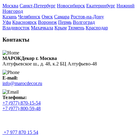
Москва
Санкт-Петербург
Новосибирск
Екатеринбург
Нижний
Новгород
Казань
Челябинск
Омск
Самара
Ростов-на-Дону
Уфа
Красноярск
Воронеж
Пермь
Волгоград
Владивосток
Махачкала
Крым
Тюмень
Краснодар
Контакты
МАРОКДекор г. Москва
Алтуфьевское ш., д. 48, к.2 БЦ Алтуфьево-48
E-mail:
info@marocdecor.ru
Телефоны:
+7 (977) 870-15-54
+7 (977) 800-59-48
+7 977 870 15 54