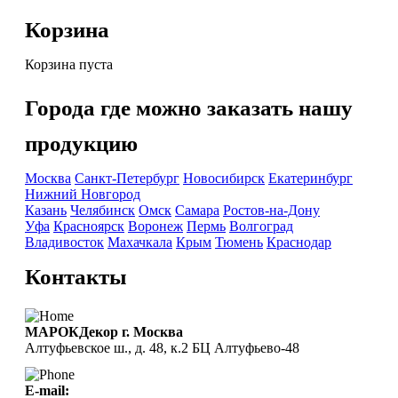
Корзина
Корзина пуста
Города где можно заказать нашу
продукцию
Москва
Санкт-Петербург
Новосибирск
Екатеринбург
Нижний Новгород
Казань
Челябинск
Омск
Самара
Ростов-на-Дону
Уфа
Красноярск
Воронеж
Пермь
Волгоград
Владивосток
Махачкала
Крым
Тюмень
Краснодар
Контакты
МАРОКДекор г. Москва
Алтуфьевское ш., д. 48, к.2 БЦ Алтуфьево-48
E-mail: