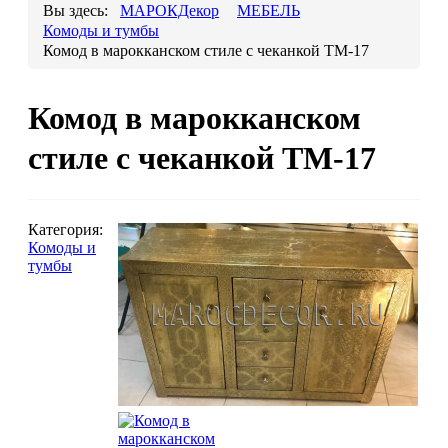
Вы здесь:
МАРОКДекор
МЕБЕЛЬ
Комоды и тумбы
Комод в марокканском стиле с чеканкой ТМ-17
Люстры марокканские
Люстры из мозаики
Комод в марокканском
Люстры со стеклом
Бра
стиле с чеканкой ТМ-17
Марокканские
Мозаи
Категория:
Комоды и
тумбы
Марокканские светильники
Бра из мозаики
Бра со стеклом
Настольные лампы