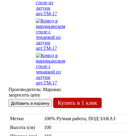
Марокканские
Мозаи
Марокканские лампы
Мозаичные лампы
Лампы со стеклом
Торшеры
Производитель:
Марокко
Марокканские
Мозаи
запросить цену
Купить в 1 клик
Метки
100% Ручная работа, ПОД ЗАКАЗ
Высота (см)
100