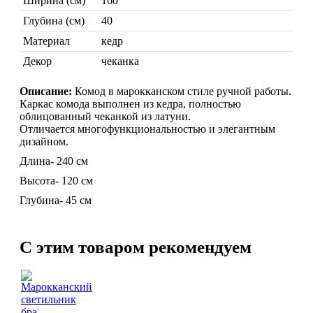
Ширина (см)
160
Глубина (см)
40
Торшеры Марокко
Торшеры Мозаика
Материал
кедр
Торшеры со стеклом
Декор
чеканка
Светильники в хамам
Светильники потолочные
Описание:
Комод в марокканском стиле ручной работы.
Светильники для кафе и ресторанов
Каркас комода выполнен из кедра, полностью
Светильники дизайнерские
облицованный чеканкой из латуни.
Светильники Лофт
Отличается многофункциональностью и элегантным
Светильники с цепочками
дизайном.
Люстры для мечети
Длина- 240 см
Фонари
Абажуры
Высота- 120 см
МЕБЕЛЬ
Глубина- 45 см
Столы и столики
Диваны и кресла
ВСЕ
Комоды и тумбы
ДЛЯ
C этим товаром рекомендуем
Пуфы и стулья
Консоли
Шкафы
Ширмы
Обеденные группы