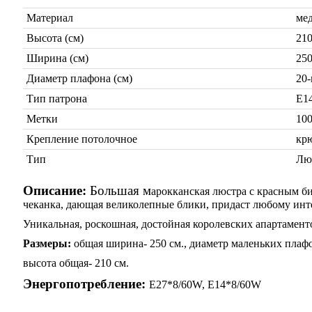
Материал
мед
Высота (см)
21
Ширина (см)
25
Диаметр плафона (см)
20-
Тип патрона
Е14
Метки
10
Крепление потолочное
кр
Тип
Лю
Описание:
Большая м
арокканская люстра с красным б
чеканка, дающая великолепные блики, придаст любому инт
Уникальная, роскошная, достойная королевских апартамент
Размеры:
общая ширина- 250 см., диаметр маленьких плафо
высота общая- 210 см.
Энергопотребление:
Е27*8/60W, Е14*8/60W