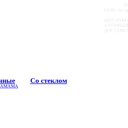
Пн
Сб-Вс: по 
ШОУ-РУМ 
АЛТУФЬЕВС
ДОСТАВКА
чные
Со стеклом
 ХАМАМА