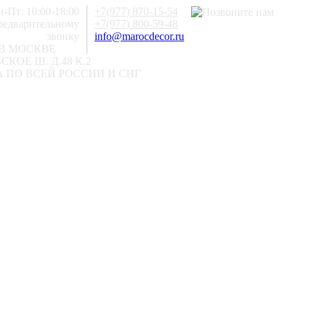
-Пт: 10:00-18:00
+7(977) 870-15-54
предварительному
+7(977) 800-59-48
звонку
info@marocdecor.ru
В МОСКВЕ
КОЕ Ш. Д.48 К.2
 ПО ВСЕЙ РОССИИ И СНГ