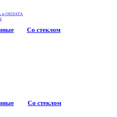
 и ОПЛАТА
Ы
чные
Со стеклом
чные
Со стеклом