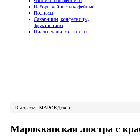
Чайники и кофейники
Наборы чайные и кофейные
Подносы
Сахарницы, конфетницы,
фруктовницы
Пиалы, чаши, салатники
Вы здесь:
МАРОКДекор
Марокканская люстра с к