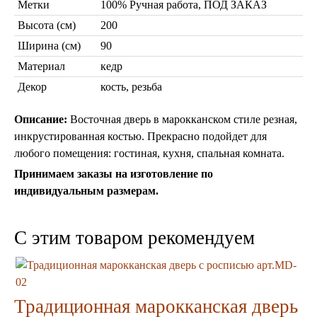
Бра из мозаики
Метки
100% Ручная работа, ПОД ЗАКАЗ
Бра со стеклом
Высота (см)
200
Настольные лампы
Ширина (см)
90
Марокканские
Мозаичные
Материал
кедр
Декор
кость, резьба
Описание:
Восточная дверь в марокканском стиле резная,
инкрустированная костью. Прекрасно подойдет для
любого помещения: гостиная, кухня, спальная комната.
Принимаем заказы на изготовление по
индивидуальным размерам.
Марокканские лампы
Мозаичные лампы
Лампы со стеклом
C этим товаром рекомендуем
Торшеры
Марокканские
Мозаичные
Традиционная марокканская дверь