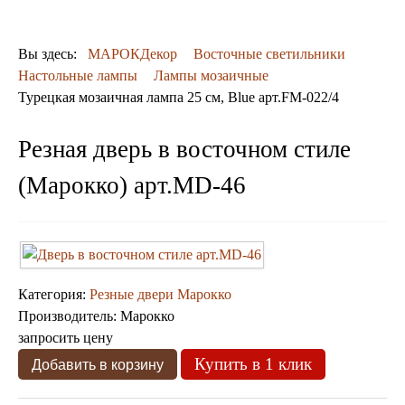
ДЕКОР
КОВРЫ
ПОСУДА
Вы здесь:
МАРОКДекор
Восточные светильники
ДОСТАВКА
Настольные лампы
Лампы мозаичные
и ОПЛАТА
Турецкая мозаичная лампа 25 см, Blue арт.FM-022/4
КОНТАКТЫ
Люстры марокканские
Резная дверь в восточном стиле
Люстры из мозаики
Люстры со стеклом
(Марокко) арт.MD-46
Бра
Марокканские
Мозаичные
Категория:
Резные двери Марокко
Производитель:
Марокко
запросить цену
Купить в 1 клик
Марокканские светильники