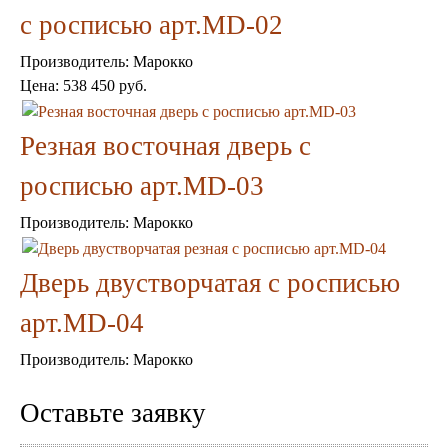
с росписью арт.MD-02
Производитель:
Марокко
Цена:
538 450 руб.
Торшеры Марокко
Торшеры Мозаика
Резная восточная дверь с
Торшеры со стеклом
Светильники в хамам
росписью арт.MD-03
Светильники потолочные
Светильники для кафе и ресторанов
Производитель:
Марокко
Светильники дизайнерские
Светильники Лофт
Светильники с цепочками
Дверь двустворчатая с росписью
Люстры для мечети
Фонари
арт.MD-04
Абажуры
Производитель:
Столы и столики
Марокко
Диваны и кресла
Комоды и тумбы
Оставьте заявку
Пуфы и стулья
Консоли