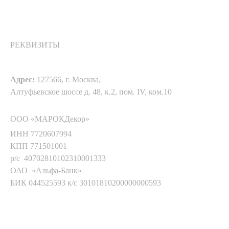
РЕКВИЗИТЫ
Адрес:
127566, г. Москва,
Алтуфьевское шоссе д. 48, к.2, пом. IV, ком.10
ООО «МАРОКДекор»
ИНН 7720607994
КПП 771501001
р/с 40702810102310001333
ОАО «Альфа-Банк»
БИК 044525593 к/с 30101810200000000593