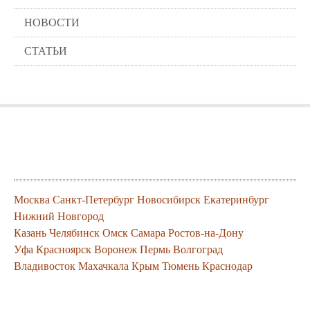
Подушки
НОВОСТИ
Салфетницы
Свечи и подсвечники
СТАТЬИ
Сундуки
Шкатулки
Хлопковые
Шерстяные
Тажины
Чайники и кофейники
Города где можно заказать нашу
Наборы чайные и кофейные
продукцию
Подносы
Сахарницы, конфетницы,
фруктовницы
Москва
Пиалы, чаши, салатники
Санкт-Петербург
Новосибирск
Екатеринбург
Нижний Новгород
Казань
Челябинск
Омск
Самара
Ростов-на-Дону
Уфа
Красноярск
Воронеж
Пермь
Волгоград
Владивосток
Махачкала
Крым
Тюмень
Краснодар
Контакты