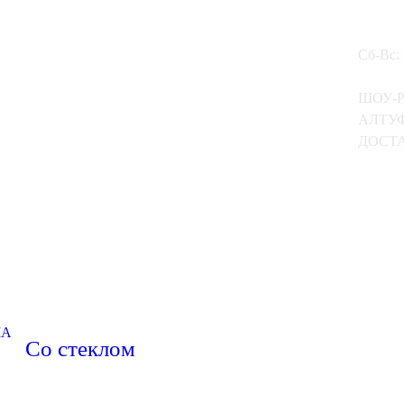
Сб-Вс:
ШОУ-
АЛТУФ
ДОСТА
МА
Со стеклом