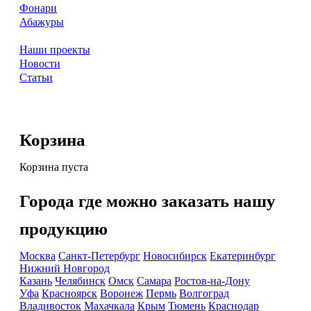
Фонари
Абажуры
Наши проекты
Новости
Статьи
Корзина
Корзина пуста
Города где можно заказать нашу
продукцию
Москва
Санкт-Петербург
Новосибирск
Екатеринбург
Нижний Новгород
Казань
Челябинск
Омск
Самара
Ростов-на-Дону
Уфа
Красноярск
Воронеж
Пермь
Волгоград
Владивосток
Махачкала
Крым
Тюмень
Краснодар