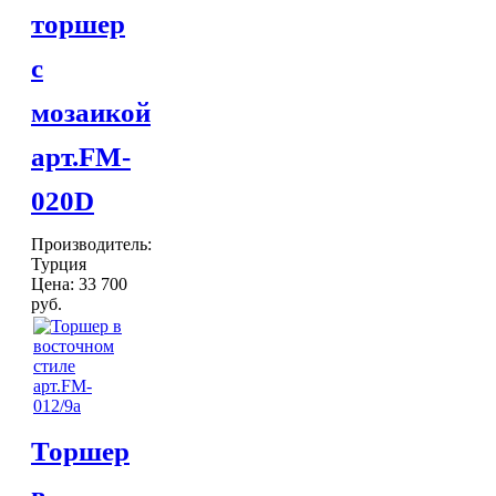
Торшеры Мозаика
торшер
Торшеры со стеклом
Светильники в хамам
с
Светильники потолочные
Светильники для кафе и ресторанов
мозаикой
Светильники дизайнерские
Светильники Лофт
арт.FM-
Светильники с цепочками
Люстры для мечети
020D
Фонари
Абажуры
Производитель:
МЕБЕЛЬ
Турция
Столы и столики
Цена:
33 700
Диваны и кресла
ВСЕ
руб.
Комоды и тумбы
ДЛЯ
Пуфы и стулья
Консоли
Шкафы
Ширмы
Обеденные группы
Торшер
Спальня Марокко
Уход за мебелью
в