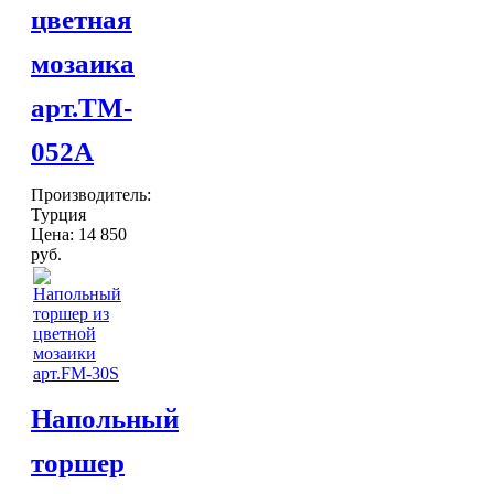
цветная
Шкатулки
Хлопковые
мозаика
Шерстяные
ПОСУДА
арт.TM-
Тажины
Чайники и кофейники
052A
Наборы чайные и кофейные
Подносы
Сахарницы, конфетницы,
Производитель:
Турция
фруктовницы
Цена:
14 850
Пиалы, чаши, салатники
руб.
ДОСТАВКА и ОПЛАТА
КОНТАКТЫ
Напольный
торшер