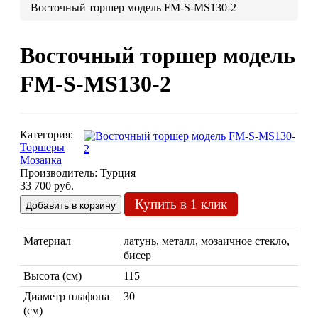
Восточный торшер модель FM-S-MS130-2
Люстры марокканские
Люстры из мозаики
Восточный торшер модель
Люстры со стеклом
Бра
FM-S-MS130-2
Марокканские
Мозаи
Категория:
Торшеры
Мозаика
Производитель:
Турция
33 700 руб.
Купить в 1 клик
Марокканские светильники
Материал
латунь, металл, мозаичное стекло,
Бра из мозаики
бисер
Бра со стеклом
Настольные лампы
Высота (см)
115
Диаметр плафона
30
Марокканские
Мозаи
(см)