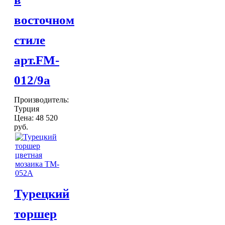
ХАМАМА
Светильники для хамама
восточном
Курны в хамам
Кувшины и чаши в хамам
стиле
Краны и смесители в хамам
Раковины латунные и медные
арт.FM-
Медные тазы и ведра
Аксессуары в хамам
012/9а
Текстиль для хамама
ОТДЕЛКА
Производитель:
Плитка Марокко
Турция
Мозаика Марокко
ДЕКОР
Цена:
48 520
Двери Марокко
руб.
Бабуши тапочки
КОВРЫ
Вазы
Зеркала
Тарелки и блюда
Пепельницы
Пледы и покрывала
Турецкий
Подушки
Салфетницы
торшер
Свечи и подсвечники
Сундуки