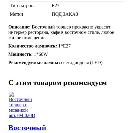
Тип патрона
Е27
Метки
ПОД ЗАКАЗ
Описание:
Восточный торшер прекрасно украсит
интерьер ресторана, кафе в восточном стиле, любое
жилое помещение.
Количество лампочек:
1*Е27
Марокканские лампы
Мозаичные лампы
Мощность:
1*60W
Лампы со стеклом
Рекомендуемые лампы:
светодиодная (LED)
Торшеры
Марокканские
Мозаи
C этим товаром рекомендуем
Восточный
Торшеры Марокко