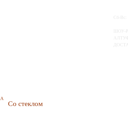
Сб-Вс:
ШОУ-
АЛТУФ
ДОСТА
МА
Со стеклом