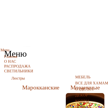
Menu
Меню
Главная
О НАС
РАСПРОДАЖА
СВЕТИЛЬНИКИ
МЕБЕЛЬ
Люстры
ВСЕ ДЛЯ ХАМА
Марокканские
Мозаичные
ОТДЕЛКА
ДЕКОР
КОВРЫ
ПОСУДА