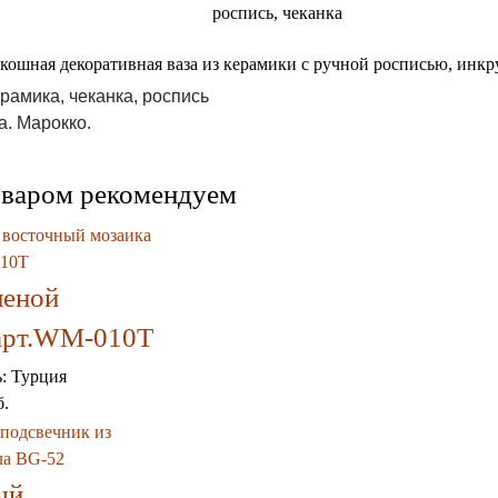
роспись, чеканка
кошная декоративная ваза из керамики с ручной росписью, инкр
рамика, чеканка, роспись
а. Марокко.
оваром рекомендуем
леной
арт.WM-010T
ь:
Турция
б.
ый