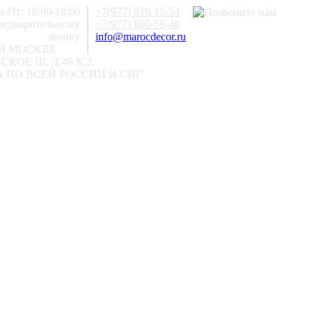
-Пт: 10:00-18:00
+7(977) 870-15-54
предварительному
+7(977) 800-59-48
звонку
info@marocdecor.ru
В МОСКВЕ
КОЕ Ш. Д.48 К.2
 ПО ВСЕЙ РОССИИ И СНГ