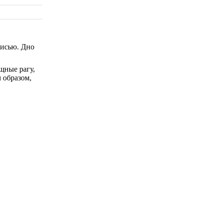
писью. Дно
щные рагу,
 образом,