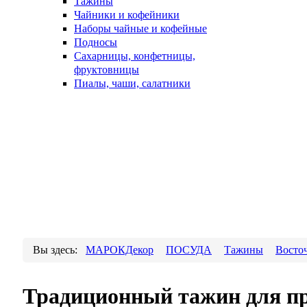
Тажины
Чайники и кофейники
Наборы чайные и кофейные
Подносы
Сахарницы, конфетницы,
фруктовницы
Пиалы, чаши, салатники
Вы здесь:
МАРОКДекор
ПОСУДА
Тажины
Восто
Традиционный тажин для пр