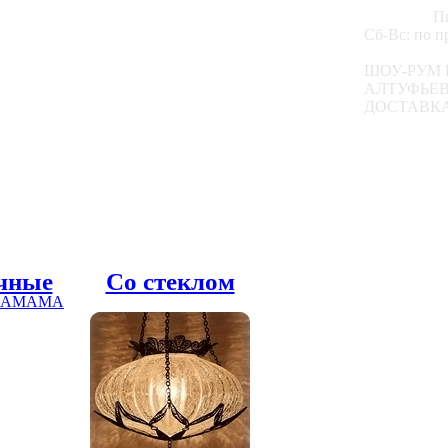
Пн
Сб-Вс: по 
ШОУ-РУМ 
АЛТУФЬЕВС
ДОСТАВКА
чные
Со стеклом
 ХАМАМА