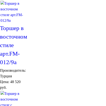
Подушки
Салфетницы
Свечи и подсвечники
Сундуки
Шкатулки
Торшер в
Хлопковые
Шерстяные
восточном
Тажины
Чайники и кофейники
стиле
Наборы чайные и кофейные
Подносы
арт.FM-
Сахарницы, конфетницы,
012/9а
фруктовницы
Пиалы, чаши, салатники
Производитель:
Турция
Цена:
48 520
руб.