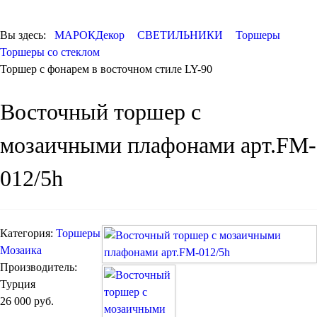
КОВРЫ
ПОСУДА
Вы здесь:
МАРОКДекор
СВЕТИЛЬНИКИ
Торшеры
ДОСТАВКА и
Торшеры со стеклом
ОПЛАТА
Торшер с фонарем в восточном стиле LY-90
КОНТАКТЫ
Люстры марокканские
Восточный торшер с
Люстры из мозаики
Люстры со стеклом
Бра
мозаичными плафонами арт.FM-
Марокканские
Мозаичные
012/5h
Категория:
Торшеры
Мозаика
Производитель:
Турция
Марокканские светильники
26 000 руб.
Бра из мозаики