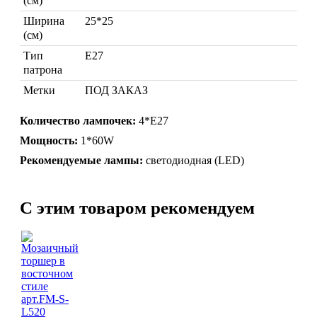
(см)
Ширина
25*25
(см)
Тип
Е27
патрона
Метки
ПОД ЗАКАЗ
Марокканские лампы
Количество лампочек:
4*Е27
Мозаичные лампы
Мощность:
1*60W
Лампы со стеклом
Торшеры
Рекомендуемые лампы:
светодиодная (LED)
Марокканские
Мозаи
C этим товаром рекомендуем
Торшеры Марокко