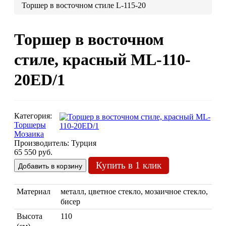
Торшер в восточном стиле L-115-20
Люстры марокканские
Люстры из мозаики
Торшер в восточном
Люстры со стеклом
Бра
стиле, красный ML-110-
Марокканские
Мозаи
20ED/1
Категория:
Торшеры
Мозаика
Производитель:
Турция
65 550 руб.
Купить в 1 клик
Марокканские светильники
Бра из мозаики
Бра со стеклом
Материал
металл, цветное стекло, мозаичное стекло,
Настольные лампы
бисер
Марокканские
Мозаи
Высота
110