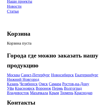
Наши проекты
Новости
Статьи
Корзина
Корзина пуста
Города где можно заказать нашу
продукцию
Москва
Санкт-Петербург
Новосибирск
Екатеринбург
Нижний Новгород
Казань
Челябинск
Омск
Самара
Ростов-на-Дону
Уфа
Красноярск
Воронеж
Пермь
Волгоград
Владивосток
Махачкала
Крым
Тюмень
Краснодар
Контакты