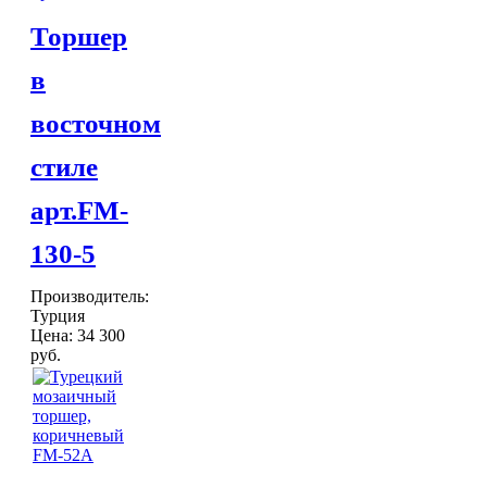
Шкатулки
Торшер
Хлопковые
Шерстяные
в
ПОСУДА
Тажины
восточном
Чайники и кофейники
Наборы чайные и кофейные
стиле
Подносы
Сахарницы, конфетницы,
арт.FM-
фруктовницы
Пиалы, чаши, салатники
130-5
ДОСТАВКА и ОПЛАТА
КОНТАКТЫ
Производитель:
Турция
Цена:
34 300
руб.