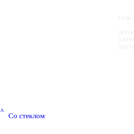
Сб-Вс:
ШОУ-
АЛТУФ
ДОСТА
МА
Со стеклом