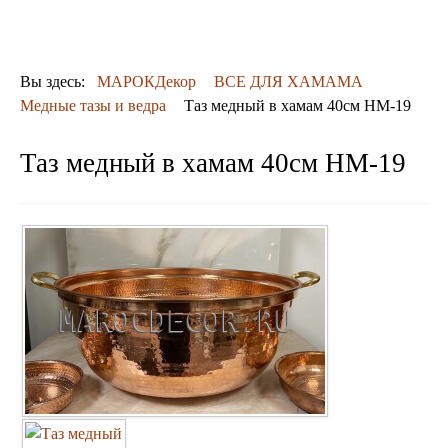
ДЕКОР
КОВРЫ
ПОСУДА
Вы здесь:
МАРОКДекор
ВСЕ ДЛЯ ХАМАМА
ДОСТАВКА
Медные тазы и ведра
Таз медный в хамам 40см HM-19
и ОПЛАТА
КОНТАКТЫ
Таз медный в хамам 40см HM-19
Люстры марокканские
Люстры из мозаики
Люстры со стеклом
Бра
Марокканские
Мозаичные