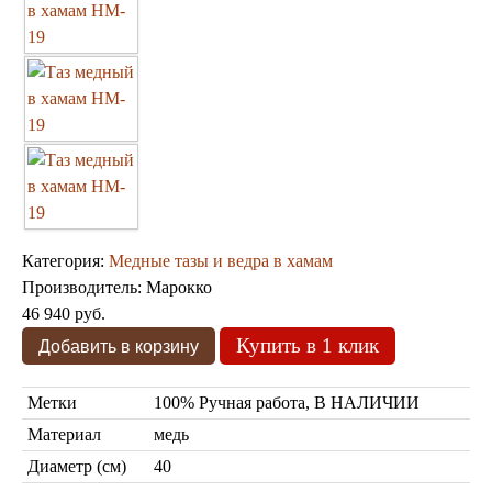
Марокканские светильники
Бра из мозаики
Бра со стеклом
Настольные лампы
Марокканские
Мозаичные
Категория:
Медные тазы и ведра в хамам
Производитель:
Марокко
46 940 руб.
Марокканские лампы
Купить в 1 клик
Мозаичные лампы
Лампы со стеклом
Торшеры
Метки
100% Ручная работа, В НАЛИЧИИ
Марокканские
Мозаичные
Материал
медь
Диаметр (см)
40