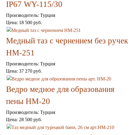
Пепельницы
IP67 WY-115/30
Пледы и покрывала
Подушки
Производитель:
Турция
Салфетницы
Цена:
18 500 руб.
Свечи и подсвечники
Сундуки
Шкатулки
Медный таз с чернением без ручек
Хлопковые
Шерстяные
HM-251
Тажины
Чайники и кофейники
Производитель:
Турция
Наборы чайные и кофейные
Цена:
37 270 руб.
Подносы
Сахарницы, конфетницы,
Ведро медное для образования
фруктовницы
Пиалы, чаши, салатники
пены HM-20
Производитель:
Турция
Цена:
28 500 руб.