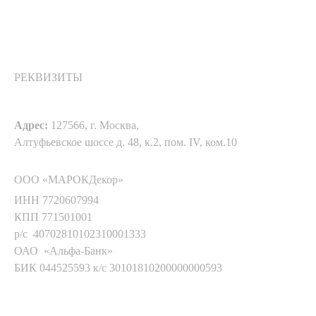
РЕКВИЗИТЫ
Адрес:
127566, г. Москва,
Алтуфьевское шоссе д. 48, к.2, пом. IV, ком.10
ООО «МАРОКДекор»
ИНН 7720607994
КПП 771501001
р/с 40702810102310001333
ОАО «Альфа-Банк»
БИК 044525593 к/с 30101810200000000593