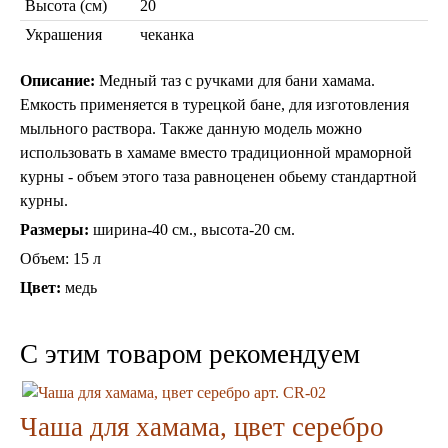
Высота (см)
20
Украшения
чеканка
Описание:
Медный таз с ручками для бани хамама.
Емкость применяется в турецкой бане, для изготовления
мыльного раствора. Также данную модель можно
Торшеры Марокко
использовать в хамаме вместо традиционной мраморной
Торшеры Мозаика
курны - объем этого таза равноценен обьему стандартной
Торшеры со стеклом
Светильники в хамам
курны.
Светильники потолочные
Размеры:
ширина-40 см., высота-20 см.
Светильники для кафе и ресторанов
Светильники дизайнерские
Объем: 15 л
Светильники Лофт
Цвет:
медь
Светильники с цепочками
Люстры для мечети
Фонари
C этим товаром рекомендуем
Абажуры
Столы и столики
Диваны и кресла
Чаша для хамама, цвет серебро
Комоды и тумбы
Пуфы и стулья