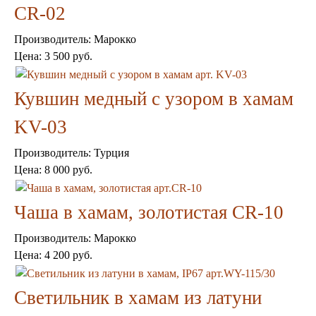
CR-02
Консоли
Шкафы
Ширмы
Производитель:
Марокко
Обеденные группы
Цена:
3 500 руб.
Спальня Марокко
Уход за мебелью
Кувшин медный с узором в хамам
Светильники для хамама
Курны в хамам
KV-03
Кувшины и чаши в хамам
Краны и смесители в хамам
Производитель:
Турция
Раковины латунные и медные
Медные тазы и ведра
Цена:
8 000 руб.
Аксессуары в хамам
Текстиль для хамама
Чаша в хамам, золотистая CR-10
Плитка Марокко
Мозаика Марокко
Производитель:
Марокко
Двери Марокко
Цена:
4 200 руб.
Бабуши тапочки
Вазы
Зеркала
Светильник в хамам из латуни
Тарелки и блюда